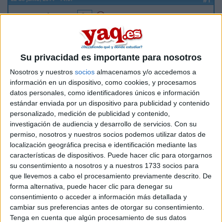
marquezjose13
Desconectado
Estoy pensando en irme a estudiar a la Universidad de
Malaga el curso que viene, pero quería saber que ambiente
hay en el campus, si el nivel exigido a rasgos generales es
Su privacidad es importante para nosotros
muy alto, etc
Nosotros y nuestros
socios
almacenamos y/o accedemos a
De modo que espero que alguien que estudie o haya
información en un dispositivo, como cookies, y procesamos
estudiado alli me de su opinión.
datos personales, como identificadores únicos e información
estándar enviada por un dispositivo para publicidad y contenido
personalizado, medición de publicidad y contenido,
Muchas Gracias
investigación de audiencia y desarrollo de servicios.
Con su
permiso, nosotros y nuestros socios podemos utilizar datos de
Inicio
localización geográfica precisa e identificación mediante las
características de dispositivos. Puede hacer clic para otorgarnos
su consentimiento a nosotros y a nuestros 1733 socios para
Etiquetas:
La universidad - un mundo
que llevemos a cabo el procesamiento previamente descrito. De
forma alternativa, puede hacer clic para denegar su
consentimiento o acceder a información más detallada y
cambiar sus preferencias antes de otorgar su consentimiento.
Tenga en cuenta que algún procesamiento de sus datos