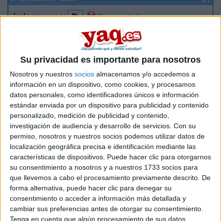
ludospeques
Desconectado
Hola Chic@s! Pues, queda muy poquito para hacer la
aplication form online, para los del Erasmus que vendran el
año que viene a la UCLM!!! Por esto, estoy buscando info
Su privacidad es importante para nosotros
sobre la Facultad de Derecho y me refiero sobre todo a las
Nosotros y nuestros
socios
almacenamos y/o accedemos a
OPTATIVAS del GRADO presencial!!! Busco al menos 2 MUY
FACILES!!! Alguien me ayude por fa! :)
información en un dispositivo, como cookies, y procesamos
datos personales, como identificadores únicos e información
estándar enviada por un dispositivo para publicidad y contenido
Inicio
personalizado, medición de publicidad y contenido,
investigación de audiencia y desarrollo de servicios.
Con su
Etiquetas:
La universidad - un mundo
Derecho
permiso, nosotros y nuestros socios podemos utilizar datos de
localización geográfica precisa e identificación mediante las
características de dispositivos. Puede hacer clic para otorgarnos
su consentimiento a nosotros y a nuestros 1733 socios para
que llevemos a cabo el procesamiento previamente descrito. De
forma alternativa, puede hacer clic para denegar su
consentimiento o acceder a información más detallada y
cambiar sus preferencias antes de otorgar su consentimiento.
Tenga en cuenta que algún procesamiento de sus datos