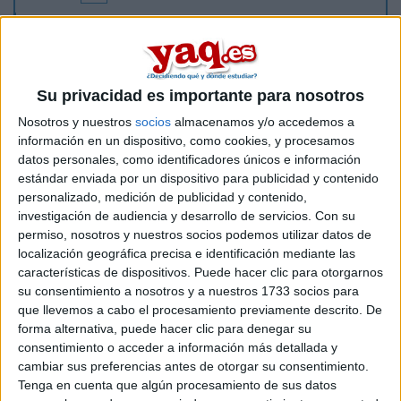
Hola, he estudiado la ESO y el Bachillerato en eeuu, y volvi a
españa para la universidad. No estoy actualizado con la
forma de estuidos aqui. Si me pudierais ayudar con todo lo
que necesito saber o como prepararme para el primer
dia/año de la uni? Es que estoy muy estresado y nervioso,
Su privacidad es importante para nosotros
Muchas gracias.
Nosotros y nuestros
socios
almacenamos y/o accedemos a
información en un dispositivo, como cookies, y procesamos
Inicio
datos personales, como identificadores únicos e información
estándar enviada por un dispositivo para publicidad y contenido
Etiquetas:
personalizado, medición de publicidad y contenido,
La universidad - un mundo
Derecho
investigación de audiencia y desarrollo de servicios.
Con su
permiso, nosotros y nuestros socios podemos utilizar datos de
localización geográfica precisa e identificación mediante las
características de dispositivos. Puede hacer clic para otorgarnos
su consentimiento a nosotros y a nuestros 1733 socios para
que llevemos a cabo el procesamiento previamente descrito. De
forma alternativa, puede hacer clic para denegar su
consentimiento o acceder a información más detallada y
cambiar sus preferencias antes de otorgar su consentimiento.
Tenga en cuenta que algún procesamiento de sus datos