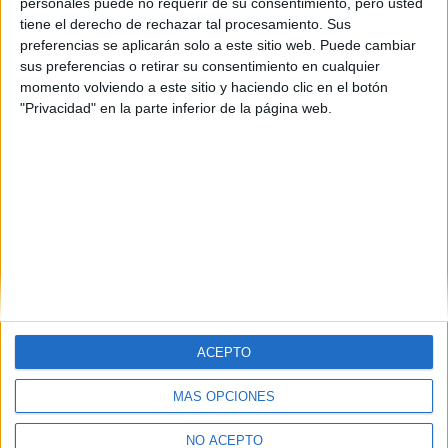
personales puede no requerir de su consentimiento, pero usted
tiene el derecho de rechazar tal procesamiento. Sus
preferencias se aplicarán solo a este sitio web. Puede cambiar
sus preferencias o retirar su consentimiento en cualquier
momento volviendo a este sitio y haciendo clic en el botón
"Privacidad" en la parte inferior de la página web.
Estudios nombrados en este post
Estudiar Derecho
ACEPTO
MÁS OPCIONES
Quiénes somos
|
Contactar
|
Anúnciate
Aviso legal
|
Politica de privacidad
|
Condiciones generales
|
Política
NO ACEPTO