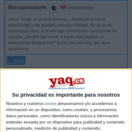
Mariagonzalez98
Desconectado
¡Hola! Tengo un gran problema... Acabo de terminar
selectividad y me gustaría estudiar historia. No sé si me
equivocaré pero, si el año que viene quiero cambiarme de
carrera, ¿tendré que volver a hacer otro examen si
selectividad desaparece? Estoy muy perdida, por favor
ayúdenme.
Inicio
Etiquetas:
La universidad - un mundo
Su privacidad es importante para nosotros
Nosotros y nuestros
socios
almacenamos y/o accedemos a
información en un dispositivo, como cookies, y procesamos
datos personales, como identificadores únicos e información
estándar enviada por un dispositivo para publicidad y contenido
personalizado, medición de publicidad y contenido,