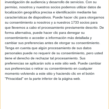
investigación de audiencia y desarrollo de servicios.
Con su
permiso, nosotros y nuestros socios podemos utilizar datos de
localización geográfica precisa e identificación mediante las
características de dispositivos. Puede hacer clic para otorgarnos
su consentimiento a nosotros y a nuestros 1733 socios para
que llevemos a cabo el procesamiento previamente descrito. De
forma alternativa, puede hacer clic para denegar su
consentimiento o acceder a información más detallada y
cambiar sus preferencias antes de otorgar su consentimiento.
Tenga en cuenta que algún procesamiento de sus datos
personales puede no requerir de su consentimiento, pero usted
tiene el derecho de rechazar tal procesamiento. Sus
preferencias se aplicarán solo a este sitio web. Puede cambiar
sus preferencias o retirar su consentimiento en cualquier
Comentarios
momento volviendo a este sitio y haciendo clic en el botón
19 de junio, 2016 - 23:02
#2
"Privacidad" en la parte inferior de la página web.
lucia89
Desconectado
hola María, ¿por qué crees que te podrías equivocar? Si
dudas, ahora mismo puedes informarte bien antes de
arrepentirte... Aún asi sé que las cosas se ven diferentes