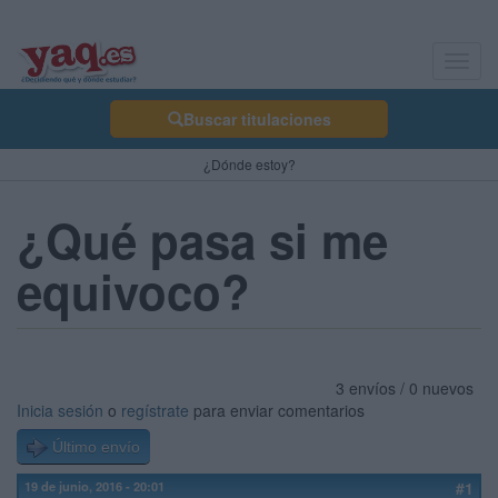
Toggl
navig
Buscar titulaciones
¿Dónde estoy?
¿Qué pasa si me
equivoco?
3 envíos / 0 nuevos
Inicia sesión
o
regístrate
para enviar comentarios
Último envío
19 de junio, 2016 - 20:01
#1