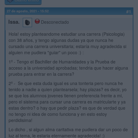
Último envío
27 de agosto, 2021 - 15:52
#1
Issa.
Desconectado
Hola! estoy planteandome estudiar una carrera (Psicologia)
con 38 años, y tengo algunas dudas ya que nunca he
cursado una carrera universitaria; estaría muy agradecida si
alguien me pudiera "guiar" un poco :) :
1º - Tengo el Bachiller de Humanidades y la Prueba de
acceso a la universidad aprobadas; tendria que hacer alguna
prueba para entrar en la carrera?
2º - Se que esta duda igual es una tonteria pero nunca he
tenido a nadie a quien plantearsela; hay plazas? es decir, yo
se que los alumnos jovenes tienen preferencia frente a mi,
pero el sistema para cursar una carrera es matricularte y ya
estas dentro? o hay que pedir plaza? es que de verdad que
no tengo ni idea de como funciona y en esto estoy
perdidisima!
Lo dicho , si algun alma caritativa me pudiera dar un poco de
luz al tema, le estaria eternamente agradecida! :)