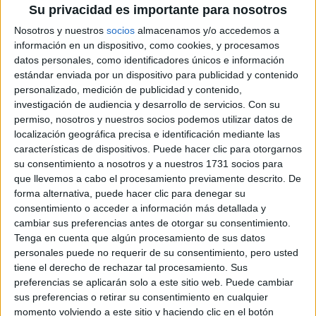
Su privacidad es importante para nosotros
Estudios nombrados en este post
Nosotros y nuestros
socios
almacenamos y/o accedemos a
Estudiar Psicología
información en un dispositivo, como cookies, y procesamos
datos personales, como identificadores únicos e información
estándar enviada por un dispositivo para publicidad y contenido
personalizado, medición de publicidad y contenido,
investigación de audiencia y desarrollo de servicios.
Con su
permiso, nosotros y nuestros socios podemos utilizar datos de
localización geográfica precisa e identificación mediante las
Comentarios
características de dispositivos. Puede hacer clic para otorgarnos
19 de noviembre, 2021 - 16:39
#2
su consentimiento a nosotros y a nuestros 1731 socios para
que llevemos a cabo el procesamiento previamente descrito. De
Silvia1990
Desconectado
forma alternativa, puede hacer clic para denegar su
consentimiento o acceder a información más detallada y
Hola! Alfinal que hiciste? Tengo 31 años y también me
cambiar sus preferencias antes de otorgar su consentimiento.
gustaría empezar la carrera de psicología. Gracias.
Tenga en cuenta que algún procesamiento de sus datos
personales puede no requerir de su consentimiento, pero usted
Inicio
Inicia sesión
o
regístrate
para enviar comentarios
tiene el derecho de rechazar tal procesamiento. Sus
preferencias se aplicarán solo a este sitio web. Puede cambiar
19 de noviembre, 2021 - 21:41
(Responder a #2)
#3
sus preferencias o retirar su consentimiento en cualquier
Issa.
momento volviendo a este sitio y haciendo clic en el botón
Desconectado