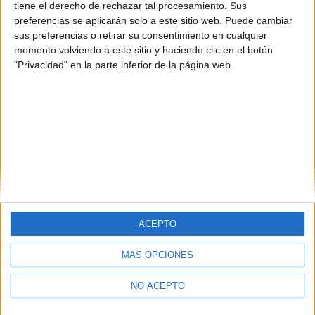
tiene el derecho de rechazar tal procesamiento. Sus
preferencias se aplicarán solo a este sitio web. Puede cambiar
sus preferencias o retirar su consentimiento en cualquier
momento volviendo a este sitio y haciendo clic en el botón
"Privacidad" en la parte inferior de la página web.
ACEPTO
MÁS OPCIONES
Quiénes somos
|
Contactar
|
Anúnciate
Aviso legal
|
Politica de privacidad
|
Condiciones generales
|
Política
NO ACEPTO
de cookies
© 2003-2026
Compás Mediterráneo S.L.
- Diego de León 47 - 28006