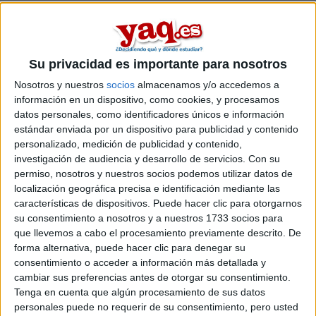
Inicia sesión
o
regístrate
para enviar comentarios
26 de febrero, 2023 - 04:45
#1
Gastón Salas Yañez
Desconectado
Su privacidad es importante para nosotros
Estoy buscando la forma de obtener una beca
Nosotros y nuestros
socios
almacenamos y/o accedemos a
Completa/Parcial para estuduiar Psicologia como extranjero
información en un dispositivo, como cookies, y procesamos
en España, me podeis ayudar a obtener información?
datos personales, como identificadores únicos e información
estándar enviada por un dispositivo para publicidad y contenido
Inicio
personalizado, medición de publicidad y contenido,
investigación de audiencia y desarrollo de servicios.
Con su
permiso, nosotros y nuestros socios podemos utilizar datos de
Etiquetas:
La universidad - un mundo
Ciencia Cognitiva
localización geográfica precisa e identificación mediante las
características de dispositivos. Puede hacer clic para otorgarnos
su consentimiento a nosotros y a nuestros 1733 socios para
que llevemos a cabo el procesamiento previamente descrito. De
forma alternativa, puede hacer clic para denegar su
consentimiento o acceder a información más detallada y
cambiar sus preferencias antes de otorgar su consentimiento.
Tenga en cuenta que algún procesamiento de sus datos
personales puede no requerir de su consentimiento, pero usted