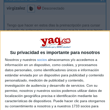
virgizalez
Desconectado
Tengo que hacer en estos dias la preinscripción para cursar
el grado de enfermeria y como no creo que la nota que tengo
sea suficiente para cursarla en mi provincia, pienso solicitar
también en todas las que pueda que tengan la nota más baja
que aquí , a ver si hay suerte
Su privacidad es importante para nosotros
El tema es que no se como hacerlo , no se si desde la pagina
Nosotros y nuestros
socios
almacenamos y/o accedemos a
de mi universidad puedo rellenar todas las demás (puedo
información en un dispositivo, como cookies, y procesamos
poner hasta doce sitios) o si debo ir preinscribiendome
datos personales, como identificadores únicos e información
pagina por pagina en cada una de las universidades
estándar enviada por un dispositivo para publicidad y contenido
/comunidades autonomas que me interesen. Yo tengo un
personalizado, medición de publicidad y contenido,
usuario y contraseña para la web de la universidad de mi
investigación de audiencia y desarrollo de servicios.
Con su
provincia (donde solo hay una universidad ) pero ¿Como
permiso, nosotros y nuestros socios podemos utilizar datos de
accedo a las web del resto de las CCAA? Con ese mismo
localización geográfica precisa e identificación mediante las
usuario y contraseña?
características de dispositivos. Puede hacer clic para otorgarnos
Seguro que tiene una explicación sencilla. A ver si alguien lo
su consentimiento a nosotros y a nuestros 1733 socios para