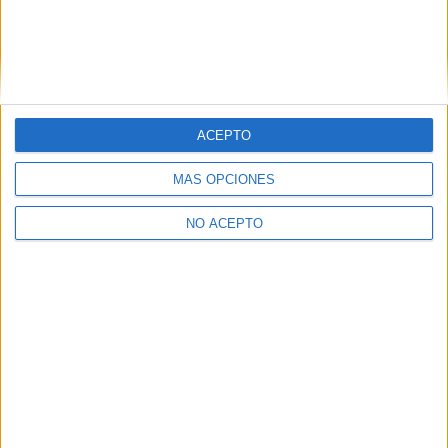
Estudios nombrados en este post
Estudiar Enfermería
ACEPTO
MÁS OPCIONES
NO ACEPTO
Quiénes somos
|
Contactar
|
Anúnciate
Aviso legal
|
Politica de privacidad
|
Condiciones generales
|
Política
de cookies
© 2003-2026
Compás Mediterráneo S.L.
- Diego de León 47 - 28006
Madrid [ESPAÑA] - Tel. +34 91 593 2767