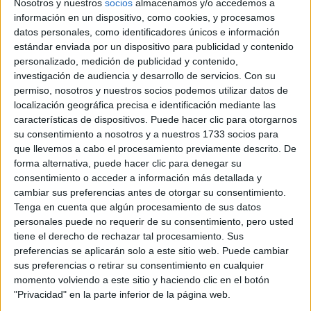
Nosotros y nuestros
socios
almacenamos y/o accedemos a
Infinita
Desconectado
información en un dispositivo, como cookies, y procesamos
datos personales, como identificadores únicos e información
Mi recomendación es mandarlo como carta certificada y con
estándar enviada por un dispositivo para publicidad y contenido
que la fecha de salida sea antes del cierre del plazo no tienes
problemas.
personalizado, medición de publicidad y contenido,
investigación de audiencia y desarrollo de servicios.
Con su
Los documentos que te pida en la preinscripción,
permiso, nosotros y nuestros socios podemos utilizar datos de
normalmente los de tu prueba a la universidad y nota de
localización geográfica precisa e identificación mediante las
bachillerato (no originales, documentos compulsados que
características de dispositivos. Puede hacer clic para otorgarnos
tendrás que mandar a varios sitios si te plantes más de una
su consentimiento a nosotros y a nuestros 1733 socios para
comunidad).
que llevemos a cabo el procesamiento previamente descrito. De
Y la dirección y todo te lo indicará cuando hagas el proceso
forma alternativa, puede hacer clic para denegar su
online. Mira en este enlace:
http://yaq.es/reportajes/fechas-
consentimiento o acceder a información más detallada y
preinscripcion-universidad-y-formularios-online
cambiar sus preferencias antes de otorgar su consentimiento.
Y ante cualquier duda llama a la universidad donde quieres
Tenga en cuenta que algún procesamiento de sus datos
estudiar, pero en teoría yo lo hice todo por internet y creo que
personales puede no requerir de su consentimiento, pero usted
siempre es asi para evitar el problema del desplazamiento
tiene el derecho de rechazar tal procesamiento. Sus
para los que somos de otras provincias.
preferencias se aplicarán solo a este sitio web. Puede cambiar
sus preferencias o retirar su consentimiento en cualquier
sin límites, sin barreras insalvables
momento volviendo a este sitio y haciendo clic en el botón
"Privacidad" en la parte inferior de la página web.
Inicio
Inicia sesión
o
regístrate
para enviar comentarios