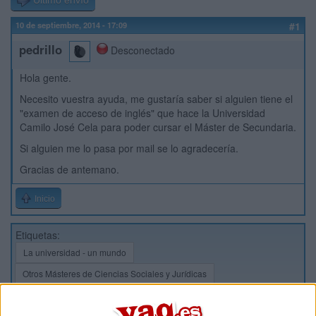
Último envío
10 de septiembre, 2014 - 17:09
#1
pedrillo
Desconectado
Hola gente.
Necesito vuestra ayuda, me gustaría saber si alguien tiene el
"examen de acceso de inglés" que hace la Universidad
Camilo José Cela para poder cursar el Máster de Secundaria.
Si alguien me lo pasa por mail se lo agradecería.
Gracias de antemano.
Inicio
Etiquetas:
La universidad - un mundo
Otros Másteres de Ciencias Sociales y Jurídicas