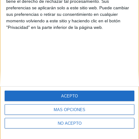
tiene el derecho de rechazar tal procesamiento. Sus
preferencias se aplicarán solo a este sitio web. Puede cambiar
sus preferencias o retirar su consentimiento en cualquier
momento volviendo a este sitio y haciendo clic en el botón
Estudios nombrados en este post
"Privacidad" en la parte inferior de la página web.
Estudiar Psicología
ACEPTO
Quiénes somos
|
Contactar
|
Anúnciate
MÁS OPCIONES
Aviso legal
|
Politica de privacidad
|
Condiciones generales
|
Política
de cookies
NO ACEPTO
© 2003-2026
Compás Mediterráneo S.L.
- Diego de León 47 - 28006
Madrid [ESPAÑA] - Tel. +34 91 593 2767