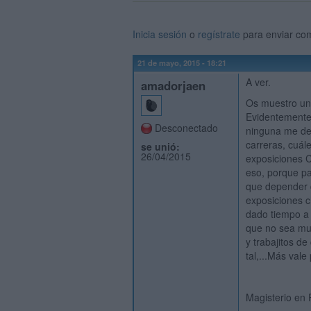
Inicia sesión
o
regístrate
para enviar co
21 de mayo, 2015 - 18:21
A ver.
amadorjaen
Os muestro una
Evidentemente
Desconectado
ninguna me des
carreras, cuál
se unió:
26/04/2015
exposiciones C
eso, porque p
que depender d
exposiciones c
dado tiempo a 
que no sea muy
y trabajitos d
tal,...Más vale
Magisterio en 