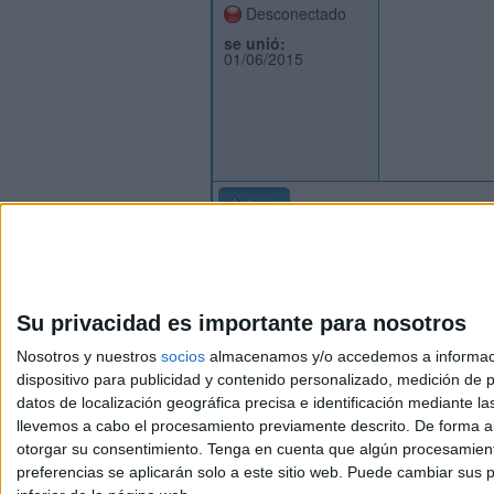
Desconectado
se unió:
01/06/2015
Inicio
Su privacidad es importante para nosotros
Nosotros y nuestros
socios
almacenamos y/o accedemos a información
dispositivo para publicidad y contenido personalizado, medición de pu
Avis
datos de localización geográfica precisa e identificación mediante l
© 2003-2026
Compá
llevemos a cabo el procesamiento previamente descrito. De forma al
otorgar su consentimiento.
Tenga en cuenta que algún procesamiento
preferencias se aplicarán solo a este sitio web. Puede cambiar sus p