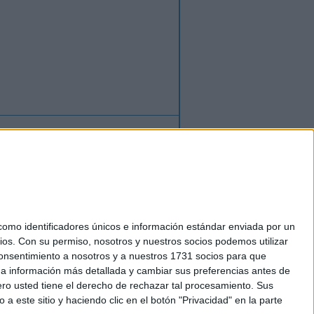
ión
o
regístrate
para enviar comentarios
mo identificadores únicos e información estándar enviada por un
ios.
Con su permiso, nosotros y nuestros socios podemos utilizar
okies
 consentimiento a nosotros y a nuestros 1731 socios para que
el. +34 91 593 2767
 a información más detallada y cambiar sus preferencias antes de
o usted tiene el derecho de rechazar tal procesamiento. Sus
a este sitio y haciendo clic en el botón "Privacidad" en la parte