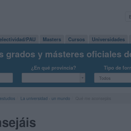
electividad/PAU
Masters
Cursos
Universidades
s grados y másteres oficiales 
¿En qué provincia?
Tipo de for
 estudios
La universidad - un mundo
Qué me aconsejáis
sejáis