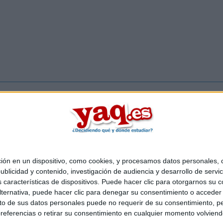
Inicia ses
 en un dispositivo, como cookies, y procesamos datos personales, co
Quiénes somos
|
Contactar
|
Anúnciate
blicidad y contenido, investigación de audiencia y desarrollo de servic
o legal
|
Politica de privacidad
|
Condiciones generales
|
Política de co
as características de dispositivos. Puede hacer clic para otorgarnos su
s Mediterráneo S.L.
- Diego de León 47 - 28006 Madrid [ESPAÑA] - T
ternativa, puede hacer clic para denegar su consentimiento o acceder
 de sus datos personales puede no requerir de su consentimiento, per
referencias o retirar su consentimiento en cualquier momento volviendo 