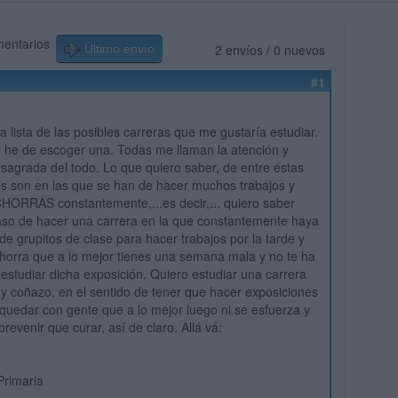
mentarios
2 envíos / 0 nuevos
Último envío
#1
 lista de las posibles carreras que me gustaría estudiar.
 he de escoger una. Todas me llaman la atención
y
agrada del todo. Lo que quiero saber, de entre éstas
es son en las que se han de hacer muchos trabajos y
HORRAS constantemente,...es decir,... quiero saber
aso de hacer una carrera en la que constantemente haya
e grupitos de clase para hacer trabajos por la tarde y
horra que a lo mejor tienes una semana mala y no te ha
estudiar dicha exposición. Quiero estudiar una carrera
 coñazo, en el sentido de tener que hacer exposiciones
e quedar con gente que a lo mejor luego ni se esfuerza y
 prevenir que curar, así de claro. Allá vá:
Primaria