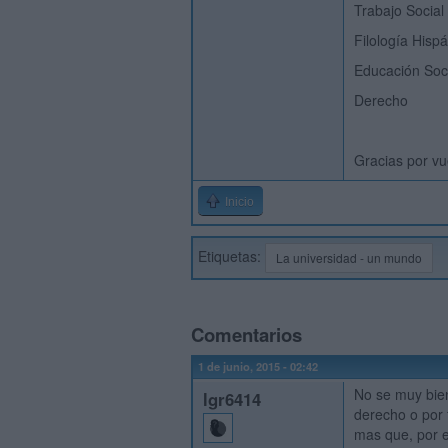
Trabajo Social
Filología Hisp
Educación Soc
Derecho
Gracias por vu
Inicio
Etiquetas:
La universidad - un mundo
Comentarios
1 de junio, 2015 - 02:42
No se muy bien
lgr6414
derecho o por 
mas que, por e