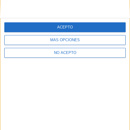
Estudiar Periodismo
Estudiar Relaciones Internacionales
ACEPTO
MÁS OPCIONES
NO ACEPTO
Quiénes somos
|
Contactar
|
Anúnciate
Aviso legal
|
Politica de privacidad
|
Condiciones generales
|
Política
de cookies
© 2003-2026
Compás Mediterráneo S.L.
- Diego de León 47 - 28006
Madrid [ESPAÑA] - Tel. +34 91 593 2767