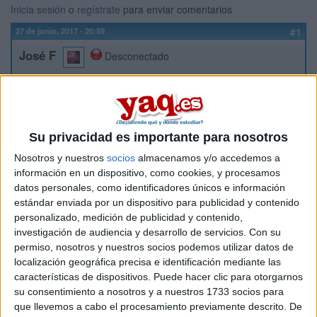
Inicia sesión
o
regístrate
para enviar comentarios
27 de junio, 2017 - 20:59
#1
José F
Desconectado
Bueeenas, ¿alguien podría ayudarme?
No sé si hacer un doble grado en Relaciones
Internacionales y Periodismo, o Relaciones
Internacionales solo. Pues ambas me gustan pero yo
Su privacidad es importante para nosotros
estoy más interesado en las relaciones internacionales y
Nosotros y nuestros
socios
almacenamos y/o accedemos a
tengo el miedo de que orienten el doble grado
información en un dispositivo, como cookies, y procesamos
principalmente por el Periodismo internacional (no es lo
datos personales, como identificadores únicos e información
que busco). Por otro lado, ambas carreras me gustan y
dos carreras suelen sonar mejor que una.
estándar enviada por un dispositivo para publicidad y contenido
personalizado, medición de publicidad y contenido,
Gracias por vuestra ayuda!
investigación de audiencia y desarrollo de servicios.
Con su
permiso, nosotros y nuestros socios podemos utilizar datos de
localización geográfica precisa e identificación mediante las
Inicio
características de dispositivos. Puede hacer clic para otorgarnos
su consentimiento a nosotros y a nuestros 1733 socios para
que llevemos a cabo el procesamiento previamente descrito. De
Etiquetas: