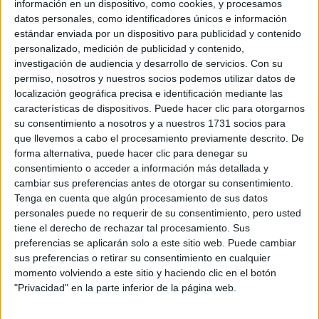
dudoso.
información en un dispositivo, como cookies, y procesamos
datos personales, como identificadores únicos e información
-Pero si repito acabaré estudiando la carrera que siempre he
estándar enviada por un dispositivo para publicidad y contenido
deseado estudiar
Arquitectura
.
personalizado, medición de publicidad y contenido,
¿Qué decido?
Porque me puedo ir por el camino dudoso y
investigación de audiencia y desarrollo de servicios.
Con su
pasar o sacar buena media y repetir y tener asegurada mi
permiso, nosotros y nuestros socios podemos utilizar datos de
carrera.
localización geográfica precisa e identificación mediante las
Siento que si repito defraudo a la gente y me verá como una
características de dispositivos. Puede hacer clic para otorgarnos
perdedora
(mi abuela/mis padres).
Pero tal vez para mi
su consentimiento a nosotros y a nuestros 1731 socios para
Futuro
es mejor repetir.
que llevemos a cabo el procesamiento previamente descrito. De
forma alternativa, puede hacer clic para denegar su
Realmente estoy completamente confundida porque nunca
consentimiento o acceder a información más detallada y
he repetido y quiero elegir bien y no equivocarme pero
cambiar sus preferencias antes de otorgar su consentimiento.
realmente no sé si voy a elegir bien.
¡¡Ayúdenme please!!
Tenga en cuenta que algún procesamiento de sus datos
Siento que estoy poniendo excusas de mis malas notas
personales puede no requerir de su consentimiento, pero usted
de 1° y no esforzarme a recuperar y siendo cobarde y
tiene el derecho de rechazar tal procesamiento. Sus
repetir y empezar 1° otra vez.
(Lo que no comenté es que si
preferencias se aplicarán solo a este sitio web. Puede cambiar
repito sería em otro instituto cerca de mi casa a 10min
sus preferencias o retirar su consentimiento en cualquier
andando ya no 1h viajando en tren+metro).
momento volviendo a este sitio y haciendo clic en el botón
"Privacidad" en la parte inferior de la página web.
Inicio