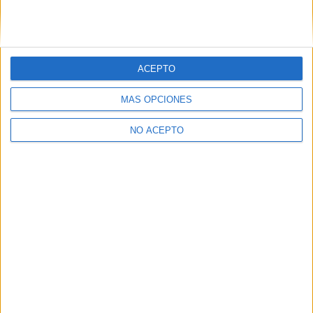
Estudiar Arquitectura
Estudiar Diseño de Interiores
ACEPTO
MÁS OPCIONES
Comentarios
NO ACEPTO
14 de julio, 2017 - 03:13
#2
Eustaquio Habichuela
Desconectado
Repite. Serías más perdedora para tu familia siendo una
frustrada toda tu vida.
Inicio
Inicia sesión
o
regístrate
para enviar comentarios