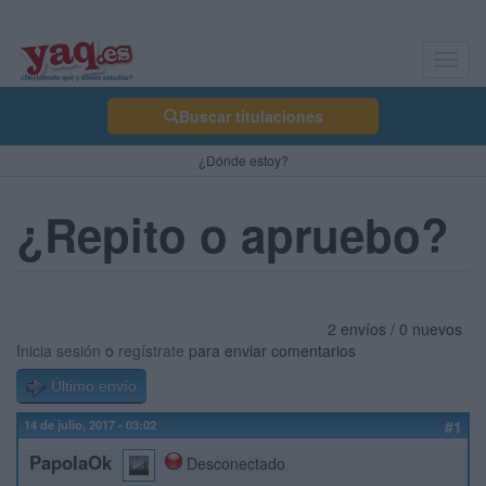
Toggl
navig
Buscar titulaciones
¿Dónde estoy?
¿Repito o apruebo?
2 envíos / 0 nuevos
Inicia sesión
o
regístrate
para enviar comentarios
Último envío
14 de julio, 2017 - 03:02
#1
PapolaOk
Desconectado