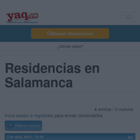
Toggl
navig
Buscar titulaciones
¿Dónde estoy?
Residencias en
Salamanca
4 envíos / 0 nuevos
Inicia sesión
o
regístrate
para enviar comentarios
Último envío
7 de abril, 2014 - 13:19
#1