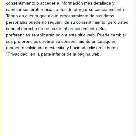
consentimiento o acceder a información más detallada y
cambiar sus preferencias antes de otorgar su consentimiento.
Tenga en cuenta que algún procesamiento de sus datos
Estudios nombrados en este post
personales puede no requerir de su consentimiento, pero usted
tiene el derecho de rechazar tal procesamiento. Sus
Estudiar Medicina
preferencias se aplicarán solo a este sitio web. Puede cambiar
sus preferencias o retirar su consentimiento en cualquier
momento volviendo a este sitio y haciendo clic en el botón
"Privacidad" en la parte inferior de la página web.
Comentarios
8 de abril, 2014 - 19:22
#2
Paula YAQ
Desconectado
Hola Julia,
Salamanca es una ciudad manejable donde no deberías
tener ningún problema para encontrar alojamiento. Echa un
vistazo a este enlace donde puedes ver los
colegios mayores
y residencias para estudiantes en Salamanca