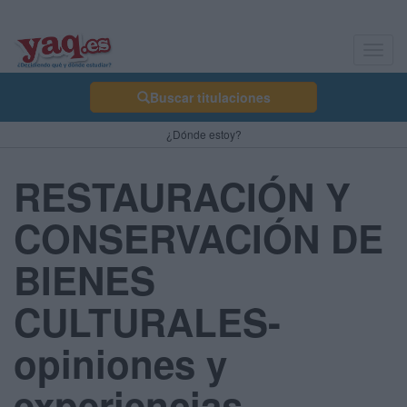
Toggl
navig
Buscar titulaciones
¿Dónde estoy?
RESTAURACIÓN Y
CONSERVACIÓN DE
BIENES
CULTURALES-
opiniones y
experiencias