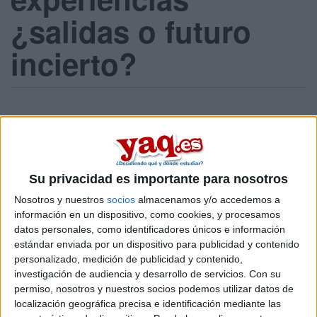
¿salidas o futuro
incierto?
1 envío / 0 nuevos
Inicia sesión
o
regístrate
para enviar comentarios
24 de junio, 2022 - 16:13
#1
Su privacidad es importante para nosotros
rhcp
Desconectado
Nosotros y nuestros
socios
almacenamos y/o accedemos a
Hola, estaba cursando una carrera de ciencias de la salud y
información en un dispositivo, como cookies, y procesamos
he tomado la decisión de cambiar de carrera. La verdad es
datos personales, como identificadores únicos e información
que no tengo muchas opciones claras pero una de las que
estándar enviada por un dispositivo para publicidad y contenido
más me interesa es el grado en
Restauración y
personalizado, medición de publicidad y contenido,
Conservación de Bienes Culturales
aunque me da algo de
investigación de audiencia y desarrollo de servicios.
Con su
miedo escoger esta opción, por eso querría alguna
permiso, nosotros y nuestros socios podemos utilizar datos de
referencia, opinión o sugerencia en relación a este grado que
localización geográfica precisa e identificación mediante las
me aclare algo más las ideas.