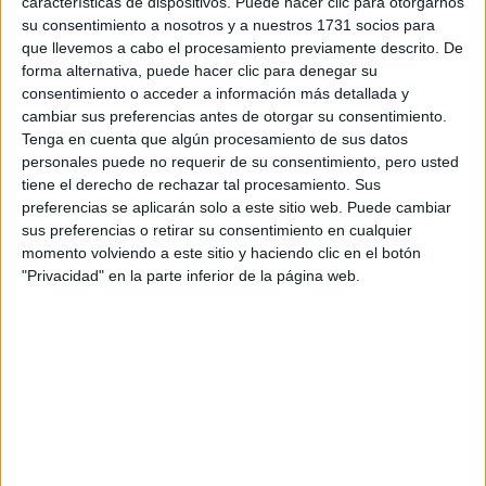
características de dispositivos. Puede hacer clic para otorgarnos
También me da miedo
cambiarme de una carrera de
su consentimiento a nosotros y a nuestros 1731 socios para
ciencias de la salud a una de artes
en relación a las salidas
que llevemos a cabo el procesamiento previamente descrito. De
profesionales, si alguien tiene alguna experiencia parecida
forma alternativa, puede hacer clic para denegar su
podría comentármela.
consentimiento o acceder a información más detallada y
cambiar sus preferencias antes de otorgar su consentimiento.
Gracias!! Un saludo <3
Tenga en cuenta que algún procesamiento de sus datos
personales puede no requerir de su consentimiento, pero usted
Inicio
tiene el derecho de rechazar tal procesamiento. Sus
preferencias se aplicarán solo a este sitio web. Puede cambiar
Etiquetas:
sus preferencias o retirar su consentimiento en cualquier
La universidad - un mundo
momento volviendo a este sitio y haciendo clic en el botón
"Privacidad" en la parte inferior de la página web.
Restauracion y Conservacion de Bienes Culturales