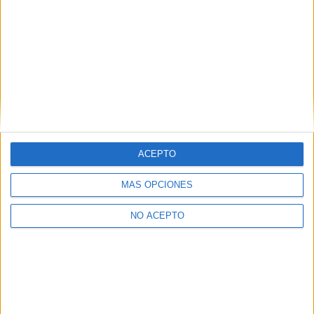
Estudios nombrados en este post
ACEPTO
Estudiar Conservación y Restauración de Bienes Culturales
MÁS OPCIONES
NO ACEPTO