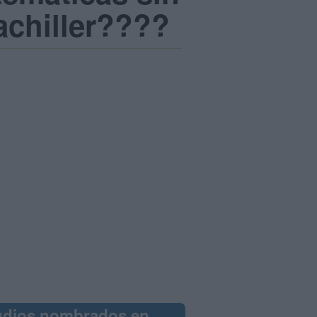
achiller????
udios nombrados en