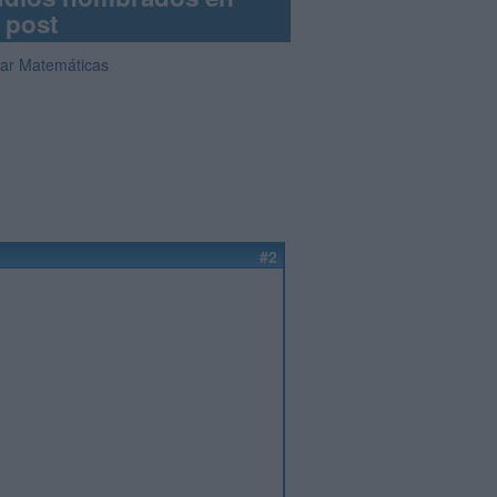
 post
iar Matemáticas
#2