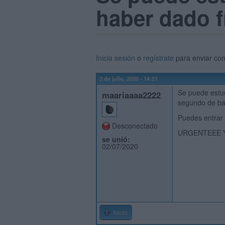
haber dado f
Inicia sesión
o
regístrate
para enviar co
2 de julio, 2020 - 14:21
Se puede estud
maariaaaa2222
segundo de ba
Puedes entrar 
Desconectado
URGENTEEE Y
se unió:
02/07/2020
Inicio