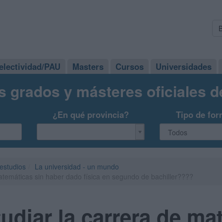
electividad/PAU
Masters
Cursos
Universidades
s grados y másteres oficiales 
¿En qué provincia?
Tipo de for
 estudios
La universidad - un mundo
atemáticas sin haber dado física en segundo de bachiller????
udiar la carrera de ma