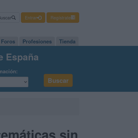
Buscar
Entrar
Regístrate
Foros
Profesiones
Tienda
de España
mación:
temáticas sin