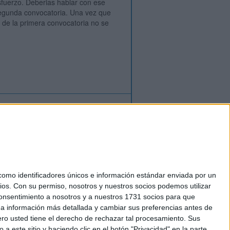
sfuerzo. Deberias hablar con ese
 segunda convocatoria. Una vez que
a de la primera convocatoria no se
ión
o
regístrate
para enviar comentarios
mo identificadores únicos e información estándar enviada por un
ios.
Con su permiso, nosotros y nuestros socios podemos utilizar
okies
 consentimiento a nosotros y a nuestros 1731 socios para que
el. +34 91 593 2767
 a información más detallada y cambiar sus preferencias antes de
o usted tiene el derecho de rechazar tal procesamiento. Sus
a este sitio y haciendo clic en el botón "Privacidad" en la parte