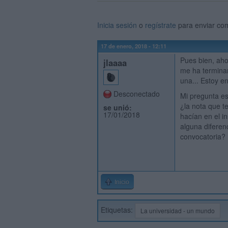
Inicia sesión
o
regístrate
para enviar co
17 de enero, 2018 - 12:11
Pues bien, ah
jlaaaa
me ha termina
una... Estoy e
Desconectado
Mi pregunta es
¿la nota que t
se unió:
17/01/2018
hacían en el i
alguna diferen
convocatoria?
Inicio
Etiquetas:
La universidad - un mundo