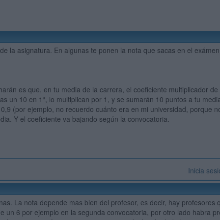
o de la asignatura. En algunas te ponen la nota que sacas en el exámen
harán es que, en tu media de la carrera, el coeficiente multiplicador d
as un 10 en 1ª, lo multiplican por 1, y se sumarán 10 puntos a tu media
r 0,9 (por ejemplo, no recuerdo cuánto era en mi universidad, porque n
dia. Y el coeficiente va bajando según la convocatoria.
Inicia ses
as. La nota depende mas bien del profesor, es decir, hay profesores 
 un 6 por ejemplo en la segunda convocatoria, por otro lado habra pr