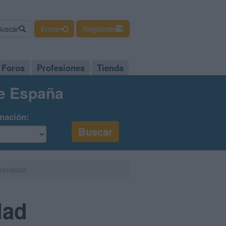
Buscar
Entrar
Regístrate
Foros
Profesiones
Tienda
de España
mación:
versidad
dad