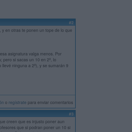
#2
, y en otras te ponen un tope de lo que
e esa asignatura valga menos. Por
; pero si sacas un 10 en 2ª, lo
o llevé ninguna a 2ª), y se sumarán 9
ión
o
regístrate
para enviar comentarios
#3
que creen que es injusto poner aun
ofesores que si podran poner un 10 si