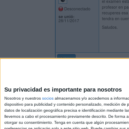
el examen esta
profesor en pa
Desconectado
recuperes esa 
se unió:
tendra en cuen
28/11/2017
Saludos.
Inicio
Su privacidad es importante para nosotros
Nosotros y nuestros
socios
almacenamos y/o accedemos a información
dispositivo para publicidad y contenido personalizado, medición de pu
Avis
datos de localización geográfica precisa e identificación mediante l
© 2003-2026
Compá
llevemos a cabo el procesamiento previamente descrito. De forma al
otorgar su consentimiento.
Tenga en cuenta que algún procesamiento
preferencias se aplicarán solo a este sitio web. Puede cambiar sus p