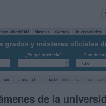
electividad/PAU
Masters
Cursos
Universidades
s grados y másteres oficiales 
¿En qué provincia?
Tipo de for
 estudios
La universidad - un mundo
Sobre los exámenes de la uni
ámenes de la universi