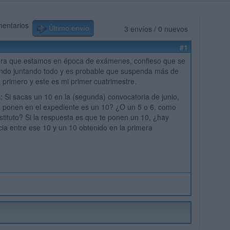
mentarios
3 envíos / 0 nuevos
Último envío
#1
ora que estamos en época de exámenes, confieso que se
ndo juntando todo y es probable que suspenda más de
n primero y este es mi primer cuatrimestre.
: Si sacas un 10 en la (segunda) convocatoria de junio,
e ponen en el expediente es un 10? ¿O un 5 o 6, como
nstituto? Si la respuesta es que te ponen un 10, ¿hay
cia entre ese 10 y un 10 obtenido en la primera