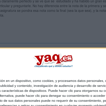
 claramente perfecto y se ve que se estudiado y ha habido un gran e
rticular y preguntarle. No hay diferencia entre la nota de la primera y
asignatura se pondra esa nota como la final (sea la que sea), y la not
ta.
Inicia ses
 en un dispositivo, como cookies, y procesamos datos personales, co
Quiénes somos
|
Contactar
|
Anúnciate
blicidad y contenido, investigación de audiencia y desarrollo de servic
o legal
|
Politica de privacidad
|
Condiciones generales
|
Política de co
as características de dispositivos. Puede hacer clic para otorgarnos su
s Mediterráneo S.L.
- Diego de León 47 - 28006 Madrid [ESPAÑA] - T
ternativa, puede hacer clic para denegar su consentimiento o acceder
 de sus datos personales puede no requerir de su consentimiento, per
referencias o retirar su consentimiento en cualquier momento volviendo 