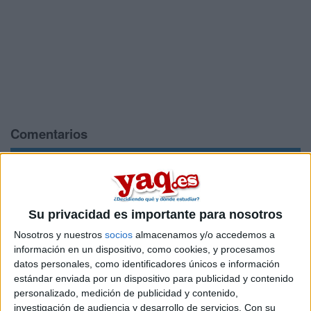
Comentarios
2 de septiembre, 2014 - 18:08
#2
Thunder
Desconectado
Hola José Antonio.
Su privacidad es importante para nosotros
Los créditos ECTS es un nuevo sistema que se implantó con
Nosotros y nuestros
socios
almacenamos y/o accedemos a
Bolonia y que sirve para medir el tiempo invertido en ir a
información en un dispositivo, como cookies, y procesamos
clases clases, en el estudio en casa y en la preparación de
datos personales, como identificadores únicos e información
los exámenes. Cada crédito ECTS equivale a 25 o 30 horas
estándar enviada por un dispositivo para publicidad y contenido
de trabajo. Esto lo que permite es poder medir el contenido
personalizado, medición de publicidad y contenido,
de las asignaturas para que este se adapte con el número de
investigación de audiencia y desarrollo de servicios.
Con su