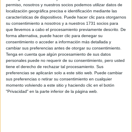
horas aproximadas que el alumno empleará en la asignatura
permiso, nosotros y nuestros socios podemos utilizar datos de
(no sólo en ir a clases, sino que como digo se tienen en
localización geográfica precisa e identificación mediante las
cuenta también las horas de estudio personal).
características de dispositivos. Puede hacer clic para otorgarnos
En cuanto a la carrera, empezar diciéndote que yo no la he
su consentimiento a nosotros y a nuestros 1731 socios para
acabado, pero estoy en 2º de carrera en la Universidad
que llevemos a cabo el procesamiento previamente descrito. De
Politécnica de Madrid y muchos conocidos que la han
forma alternativa, puede hacer clic para denegar su
acabado o están en proceso de hacerlo me han contado sus
consentimiento o acceder a información más detallada y
experiencias, así que creo que puedo responder a tus
cambiar sus preferencias antes de otorgar su consentimiento.
preguntas.
Tenga en cuenta que algún procesamiento de sus datos
Sobre lo que me está pareciendo la carrera, puedo decirte
personales puede no requerir de su consentimiento, pero usted
que hay que tomárselo en serio y que es una carrera
tiene el derecho de rechazar tal procesamiento. Sus
bastante dura. Yo he estado a punto de llegar a dejarla
preferencias se aplicarán solo a este sitio web. Puede cambiar
porque esta carrera requiere mucho sacrificio (estoy seguro
sus preferencias o retirar su consentimiento en cualquier
de que todas lo requieren, pero creo que esta en concreto
momento volviendo a este sitio y haciendo clic en el botón
está un peldaño por encima de la mayoría), sin embargo he
"Privacidad" en la parte inferior de la página web.
conseguido salvar el primer bache y he decidido continuar.
Como te digo, puede llegar a ser muy frustrante, sobretodo el
primer y el segundo año porque son los más teóricos (con
teórico no me refiero a estudiar tochos) y realmente no ves
qué aplicación pueden tener las transformadas de Laplace o
las ecuaciones diferenciales, por poner un ejemplo. En
cambio, por lo que me han dicho todos los que conozco que