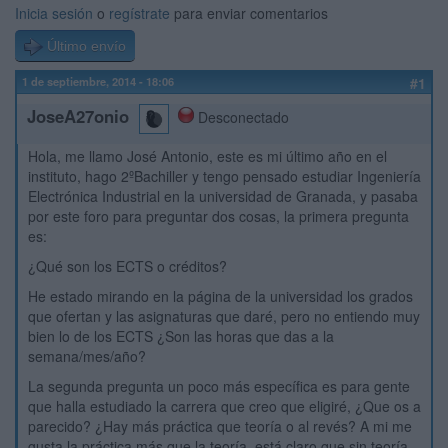
Inicia sesión
o
regístrate
para enviar comentarios
Último envío
1 de septiembre, 2014 - 18:06
#1
JoseA27onio
Desconectado
Hola, me llamo José Antonio, este es mi último año en el
instituto, hago 2ºBachiller y tengo pensado estudiar Ingeniería
Electrónica Industrial en la universidad de Granada, y pasaba
por este foro para preguntar dos cosas, la primera pregunta
es:
¿Qué son los ECTS o créditos?
He estado mirando en la página de la universidad los grados
que ofertan y las asignaturas que daré, pero no entiendo muy
bien lo de los ECTS ¿Son las horas que das a la
semana/mes/año?
La segunda pregunta un poco más específica es para gente
que halla estudiado la carrera que creo que eligiré, ¿Que os a
parecido? ¿Hay más práctica que teoría o al revés? A mi me
gusta la práctica más que la teoría, está claro que sin teoría