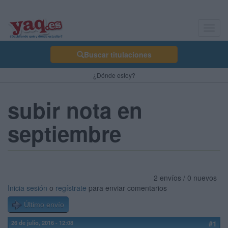
Toggl
navig
Buscar titulaciones
¿Dónde estoy?
subir nota en
septiembre
2 envíos / 0 nuevos
Inicia sesión
o
regístrate
para enviar comentarios
Último envío
26 de julio, 2016 - 12:08
#1