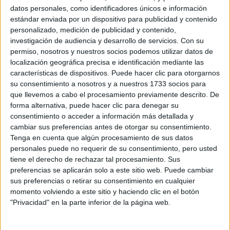
entrar osea que al hacer la solicitud o algo ya no este en lista
datos personales, como identificadores únicos e información
o si pudiera esperar a que me digan si estoy admitia aunque
estándar enviada por un dispositivo para publicidad y contenido
me vaya a presentar a subir nota... no se si me explico jaja si
personalizado, medición de publicidad y contenido,
alguien me pudiera orientar le estaria bastante agradecido!
investigación de audiencia y desarrollo de servicios.
Con su
GRACIAS!
permiso, nosotros y nuestros socios podemos utilizar datos de
localización geográfica precisa e identificación mediante las
Inicio
características de dispositivos. Puede hacer clic para otorgarnos
su consentimiento a nosotros y a nuestros 1733 socios para
Etiquetas:
La universidad - un mundo
Criminología
que llevemos a cabo el procesamiento previamente descrito. De
forma alternativa, puede hacer clic para denegar su
consentimiento o acceder a información más detallada y
cambiar sus preferencias antes de otorgar su consentimiento.
Tenga en cuenta que algún procesamiento de sus datos
personales puede no requerir de su consentimiento, pero usted
tiene el derecho de rechazar tal procesamiento. Sus
preferencias se aplicarán solo a este sitio web. Puede cambiar
sus preferencias o retirar su consentimiento en cualquier
momento volviendo a este sitio y haciendo clic en el botón
"Privacidad" en la parte inferior de la página web.