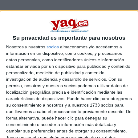
1 envío / 0 nuevos
Inicia sesión
o
regístrate
para enviar comentarios
14 de julio, 2015 - 13:25
#1
Chostis
Su privacidad es importante para nosotros
Desconectado
Nosotros y nuestros
socios
almacenamos y/o accedemos a
El viernes dicen las admisiones y, por mi nota, voy a ir a la
información en un dispositivo, como cookies, y procesamos
URJC, ¿qué tengo que hacer despues de saber donde me
datos personales, como identificadores únicos e información
han admitido? ¿qué papeles tengo que entregar? ¿qué es vía
estándar enviada por un dispositivo para publicidad y contenido
online? ¿cómo funciona el tema becas? Es algo que he
personalizado, medición de publicidad y contenido,
estado mirando en su web pero sigo estando muy perdido, la
investigación de audiencia y desarrollo de servicios.
Con su
ayuda se agradecería mucho.
permiso, nosotros y nuestros socios podemos utilizar datos de
localización geográfica precisa e identificación mediante las
Inicio
características de dispositivos. Puede hacer clic para otorgarnos
su consentimiento a nosotros y a nuestros 1733 socios para
Etiquetas:
La universidad - un mundo
que llevemos a cabo el procesamiento previamente descrito. De
forma alternativa, puede hacer clic para denegar su
consentimiento o acceder a información más detallada y
cambiar sus preferencias antes de otorgar su consentimiento.
Tenga en cuenta que algún procesamiento de sus datos