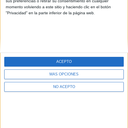
sus preferencias o retirar su consentimiento en cualquier
momento volviendo a este sitio y haciendo clic en el botón
"Privacidad" en la parte inferior de la página web.
Quiénes somos
|
Contactar
|
Anúnciate
ACEPTO
Aviso legal
|
Politica de privacidad
|
Condiciones generales
|
Política
de cookies
MÁS OPCIONES
© 2003-2026
Compás Mediterráneo S.L.
- Diego de León 47 - 28006
Madrid [ESPAÑA] - Tel. +34 91 593 2767
NO ACEPTO