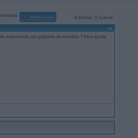
mentarios
8 envíos / 0 nuevos
Último envío
#1
ido experiencia con gabinete de estudios ? Para ayuda