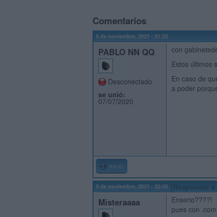
Comentarios
5 de noviembre, 2021 - 21:22
con gabineted
PABLO NN QQ
Estos últimos 
En caso de que
Desconectado
a poder porque
se unió:
07/07/2020
Inicio
5 de noviembre, 2021 - 22:05
(Responder a 
Enserio????!
Misteraaaa
pues con .com,