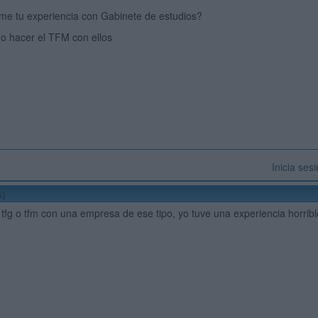
me tu experiencia con Gabinete de estudios?
do hacer el TFM con ellos
Inicia ses
6)
 tfg o tfm con una empresa de ese tipo, yo tuve una experiencia horr