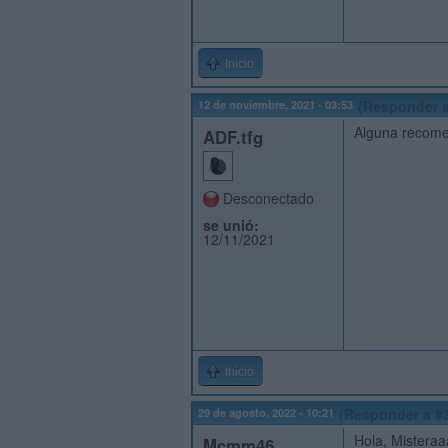
Inicio
12 de noviembre, 2021 - 03:53
(Responder a
Alguna recomen
ADF.tfg
Desconectado
se unió:
12/11/2021
Inicio
29 de agosto, 2022 - 10:21
(Responder a #
Hola, Misteraa
Mcmm46