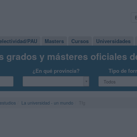
electividad/PAU
Masters
Cursos
Universidades
s grados y másteres oficiales 
¿En qué provincia?
Tipo de for
 estudios
La universidad - un mundo
Tfg