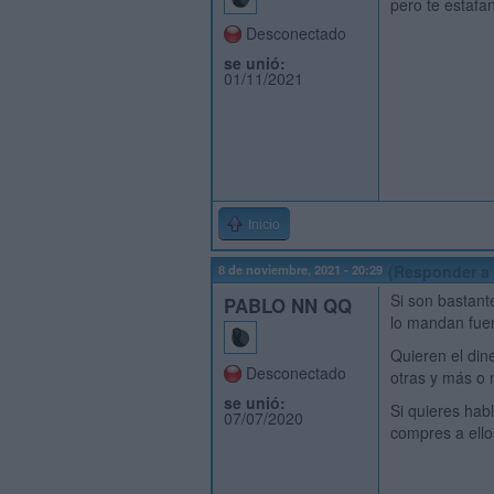
pero te estafa
Desconectado
se unió:
01/11/2021
Inicio
8 de noviembre, 2021 - 20:29
(Responder a 
Si son bastant
PABLO NN QQ
lo mandan fuer
Quieren el din
Desconectado
otras y más o
se unió:
Si quieres hab
07/07/2020
compres a ello