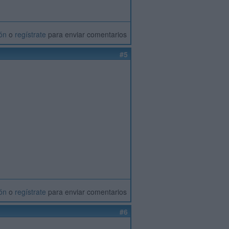
ión
o
regístrate
para enviar comentarios
#5
ión
o
regístrate
para enviar comentarios
#6