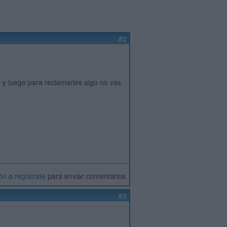
#2
 y luego para reclamarles algo no vas
ión
o
regístrate
para enviar comentarios
#3