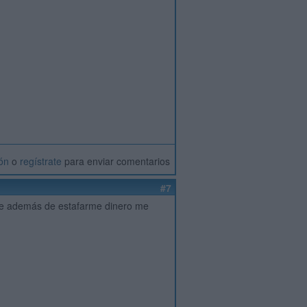
ión
o
regístrate
para enviar comentarios
#7
ible además de estafarme dinero me