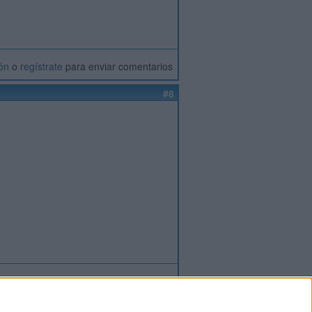
ión
o
regístrate
para enviar comentarios
#8
ión
o
regístrate
para enviar comentarios