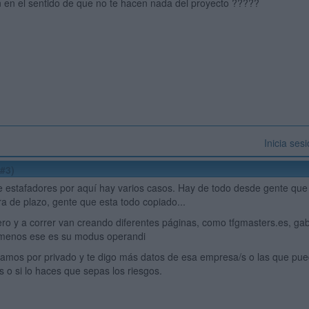
n en el sentido de que no te hacen nada del proyecto ?????
Inicia ses
#3)
e estafadores por aquí hay varios casos. Hay de todo desde gente que
a de plazo, gente que esta todo copiado...
ero y a correr van creando diferentes páginas, como tfgmasters.es, ga
 menos ese es su modus operandi
lamos por privado y te digo más datos de esa empresa/s o las que pu
s o si lo haces que sepas los riesgos.