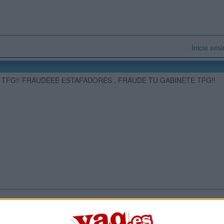
Inicia ses
 TFG!! FRAUDEEE ESTAFADORES , FRAUDE TU GABINETE TFG!!
Inicia ses