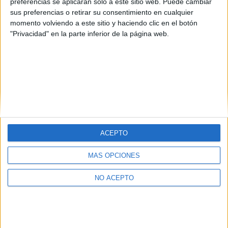
preferencias se aplicarán solo a este sitio web. Puede cambiar
sus preferencias o retirar su consentimiento en cualquier
momento volviendo a este sitio y haciendo clic en el botón
"Privacidad" en la parte inferior de la página web.
ACEPTO
Quiénes somos
|
Contactar
|
Anúnciate
Aviso legal
|
Politica de privacidad
|
Condiciones generales
|
Política
MÁS OPCIONES
de cookies
© 2003-2026
Compás Mediterráneo S.L.
- Diego de León 47 - 28006
NO ACEPTO
Madrid [ESPAÑA] - Tel. +34 91 593 2767