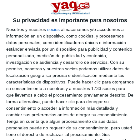
BRAGADO. HE VISTO EN LOS FOROS DE TFG OPINIONES
MUY BUENAS Y QUERRÍA QUE LA GENTE QUE HA
TRABAJADO CON ELLA ME COMENTE QUE TAL.
Su privacidad es importante para nosotros
UN SALUUUUDO
Nosotros y nuestros
socios
almacenamos y/o accedemos a
Inicio
información en un dispositivo, como cookies, y procesamos
datos personales, como identificadores únicos e información
estándar enviada por un dispositivo para publicidad y contenido
Etiquetas:
La universidad - un mundo
personalizado, medición de publicidad y contenido,
investigación de audiencia y desarrollo de servicios.
Con su
permiso, nosotros y nuestros socios podemos utilizar datos de
localización geográfica precisa e identificación mediante las
características de dispositivos. Puede hacer clic para otorgarnos
su consentimiento a nosotros y a nuestros 1733 socios para
que llevemos a cabo el procesamiento previamente descrito. De
forma alternativa, puede hacer clic para denegar su
consentimiento o acceder a información más detallada y
cambiar sus preferencias antes de otorgar su consentimiento.
Tenga en cuenta que algún procesamiento de sus datos
personales puede no requerir de su consentimiento, pero usted
tiene el derecho de rechazar tal procesamiento. Sus