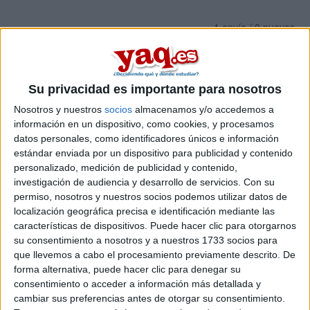
1 envío / 0 nuevos
Inicia sesión
o
regístrate
para enviar comentarios
20 de julio, 2017 - 21:43
#1
Rober_2.0
Desconectado
Su privacidad es importante para nosotros
Nosotros y nuestros
socios
almacenamos y/o accedemos a
Hola buenas,
información en un dispositivo, como cookies, y procesamos
querría saber si alguien conoce cual es la forma más rápida
datos personales, como identificadores únicos e información
para llegar en transporte público al campus de Fuenlabrada
estándar enviada por un dispositivo para publicidad y contenido
de la URJC desde la zona de la sierra de Guadarrama, o
personalizado, medición de publicidad y contenido,
desde la zona de Collado Villalba y Alpedrete.
investigación de audiencia y desarrollo de servicios.
Con su
Muchas Gracias y un saludo
permiso, nosotros y nuestros socios podemos utilizar datos de
localización geográfica precisa e identificación mediante las
características de dispositivos. Puede hacer clic para otorgarnos
Inicio
su consentimiento a nosotros y a nuestros 1733 socios para
que llevemos a cabo el procesamiento previamente descrito. De
Etiquetas:
La universidad - un mundo
forma alternativa, puede hacer clic para denegar su
consentimiento o acceder a información más detallada y
cambiar sus preferencias antes de otorgar su consentimiento.