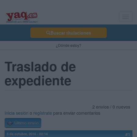
Toggl
navig
Buscar titulaciones
¿Dónde estoy?
Traslado de
expediente
2 envíos / 0 nuevos
Inicia sesión
o
regístrate
para enviar comentarios
Último envío
5 de octubre, 2016 - 02:14
#1