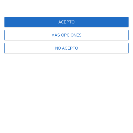
ACEPTO
MÁS OPCIONES
NO ACEPTO
Quiénes somos
|
Contactar
|
Anúnciate
Aviso legal
|
Politica de privacidad
|
Condiciones generales
|
Política
de cookies
© 2003-2026
Compás Mediterráneo S.L.
- Diego de León 47 - 28006
Madrid [ESPAÑA] - Tel. +34 91 593 2767