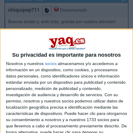
chiquipop711
Desconectado
Buenas tardes y, ante todo, gracias por vuestra atención!
Vereis, soy estudiante de último curso en la USAL y me
quedan tres asignaturas para acabar mi grado el Filología
Hispánica. El año que viene tengo que volver a mi ciudad,
Su privacidad es importante para nosotros
Huelva, y me gustaría saber si por aqui me podríais informar
(alguien que haya vivido algo similar) sobre cómo proceder
Nosotros y nuestros
socios
almacenamos y/o accedemos a
ante un traslado de matrícula.
información en un dispositivo, como cookies, y procesamos
datos personales, como identificadores únicos e información
¿Cómo sé cuántas asignaturas me convalidarían desde la
estándar enviada por un dispositivo para publicidad y contenido
USAL a la UHU o a la UNED? ¿alguien a hecho lo mismo y
personalizado, medición de publicidad y contenido,
conoce el panorama? ¿Me recomendais que me quede en la
investigación de audiencia y desarrollo de servicios.
Con su
USAL?
permiso, nosotros y nuestros socios podemos utilizar datos de
localización geográfica precisa e identificación mediante las
Muchas gracias por vuestro tiempo. Un saludo!
características de dispositivos. Puede hacer clic para otorgarnos
su consentimiento a nosotros y a nuestros 1733 socios para
que llevemos a cabo el procesamiento previamente descrito. De
forma alternativa, puede hacer clic para denegar su