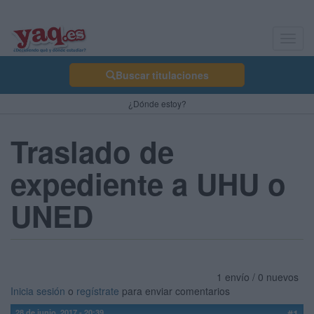
Toggl
navig
Buscar titulaciones
¿Dónde estoy?
Traslado de
expediente a UHU o
UNED
1 envío / 0 nuevos
Inicia sesión
o
regístrate
para enviar comentarios
28 de junio, 2017 - 20:39
#1