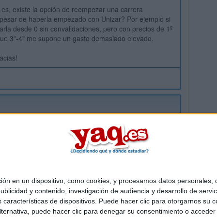
 es, existe la opción de reempezar una carrera
a pesar de haberla empezado con Unizar? Por ejemplo si
arla desde 0 sin convalidaciones, pero con precios de 1º
 que 3º-4º me supone un gasto demasiado elevado.
acias!
 en un dispositivo, como cookies, y procesamos datos personales, co
Quiénes somos
|
Contactar
|
Anúnciate
blicidad y contenido, investigación de audiencia y desarrollo de servic
o legal
|
Politica de privacidad
|
Condiciones generales
|
Política de co
as características de dispositivos. Puede hacer clic para otorgarnos su
s Mediterráneo S.L.
- Diego de León 47 - 28006 Madrid [ESPAÑA] - T
ternativa, puede hacer clic para denegar su consentimiento o acceder