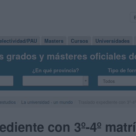
electividad/PAU
Masters
Cursos
Universidades
s grados y másteres oficiales 
¿En qué provincia?
Tipo de for
 estudios
La universidad - un mundo
Traslado expediente con 3º-4º
ediente con 3º-4º matr