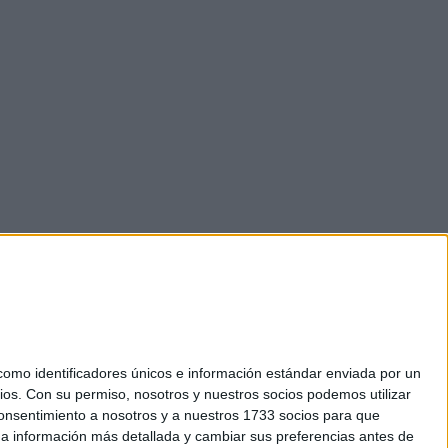
mo identificadores únicos e información estándar enviada por un
ios.
Con su permiso, nosotros y nuestros socios podemos utilizar
okies
 consentimiento a nosotros y a nuestros 1733 socios para que
el. +34 91 593 2767
 a información más detallada y cambiar sus preferencias antes de