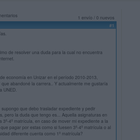
mentarios
1 envío / 0 nuevos
#1
ías.
imo de resolver una duda para la cual no encuentra
nternet.
 de economía en Unizar en el período 2010-2013,
 que abandoné la carrera.. Y actualmente me gustaría
 la UNED.
 supongo que debo trasladar expediente y pedir
s, pero la duda que tengo es... Aquella asignaturas en
 a 3º-4º matrícula, en caso de mover mi expediente a la
que pagar por estas como si fuesen 3º-4º matrícula o al
sidad diferente cuenta como 1º matrícula?