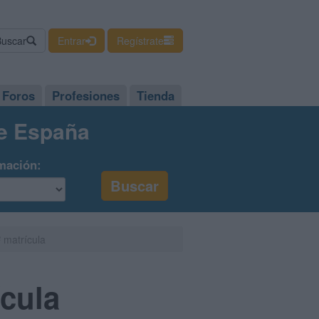
Buscar
Entrar
Regístrate
Foros
Profesiones
Tienda
de España
mación:
 matrícula
ícula