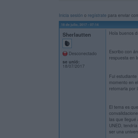
Inicia sesión
o
regístrate
para enviar co
18 de julio, 2017 - 07:14
Hola buenos d
Sherlautten
Escribo con án
Desconectado
respuesta en I
se unió:
18/07/2017
Fui estudiante
momento en el
retomarla por
El tema es que
convalidacione
las que llegué
UNED, tendría 
ser una univer