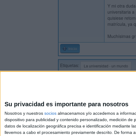
Y mi otra duda
universitaria 
quisiese retom
matrícula, ya
Muchísimas gr
Inicio
Etiquetas:
La universidad - un mundo
Su privacidad es importante para nosotros
Nosotros y nuestros
socios
almacenamos y/o accedemos a información
dispositivo para publicidad y contenido personalizado, medición de pu
Avis
datos de localización geográfica precisa e identificación mediante l
© 2003-2026
Compá
llevemos a cabo el procesamiento previamente descrito. De forma al