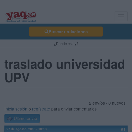
Toggl
navig
Buscar titulaciones
¿Dónde estoy?
traslado universidad
UPV
2 envíos / 0 nuevos
Inicia sesión
o
regístrate
para enviar comentarios
Último envío
27 de agosto, 2016 - 18:18
#1