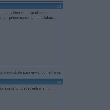
#3
aber muy bien cómo va el tema de
as del primer curso donde estabas, si
ión
o
regístrate
para enviar comentarios
#4
ior por si no puedes entrar en tu