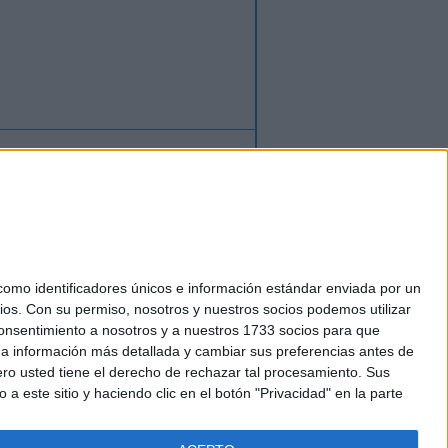
ión
o
regístrate
para enviar comentarios
mo identificadores únicos e información estándar enviada por un
ios.
Con su permiso, nosotros y nuestros socios podemos utilizar
okies
 consentimiento a nosotros y a nuestros 1733 socios para que
el. +34 91 593 2767
 a información más detallada y cambiar sus preferencias antes de
o usted tiene el derecho de rechazar tal procesamiento. Sus
a este sitio y haciendo clic en el botón "Privacidad" en la parte