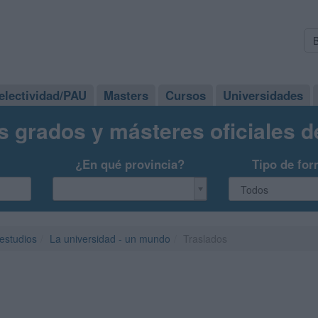
electividad/PAU
Masters
Cursos
Universidades
s grados y másteres oficiales 
¿En qué provincia?
Tipo de for
 estudios
La universidad - un mundo
Traslados