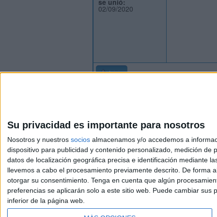
se unió:
02/09/2020
Inicio
Su privacidad es importante para nosotros
Nosotros y nuestros
socios
almacenamos y/o accedemos a información
dispositivo para publicidad y contenido personalizado, medición de pu
Avis
datos de localización geográfica precisa e identificación mediante l
© 2003-2026
Compá
llevemos a cabo el procesamiento previamente descrito. De forma al
otorgar su consentimiento.
Tenga en cuenta que algún procesamiento
preferencias se aplicarán solo a este sitio web. Puede cambiar sus p
inferior de la página web.