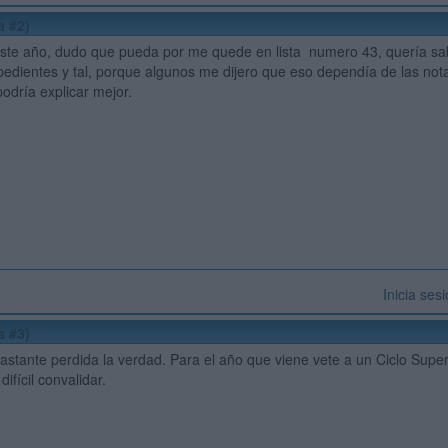
a #2)
 este año, dudo que pueda por me quede en lista numero 43, quería s
pedientes y tal, porque algunos me dijero que eso dependía de las not
podría explicar mejor.
Inicia ses
a #3)
astante perdida la verdad. Para el año que viene vete a un Ciclo Super
difícil convalidar.