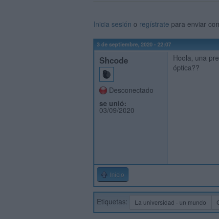
Inicia sesión
o
regístrate
para enviar co
3 de septiembre, 2020 - 22:07
Hoola, una pre
Shcode
óptica??
Desconectado
se unió:
03/09/2020
Inicio
Etiquetas:
La universidad - un mundo