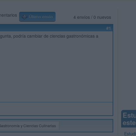
mentarios
4 envíos / 0 nuevos
Último envío
#1
gunta, podría cambiar de ciencias gastronómicas a
Est
este
Gastronomía y Ciencias Culinarias
Estud