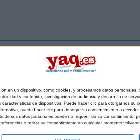
Inicia ses
 en un dispositivo, como cookies, y procesamos datos personales, co
Quiénes somos
|
Contactar
|
Anúnciate
blicidad y contenido, investigación de audiencia y desarrollo de servic
o legal
|
Politica de privacidad
|
Condiciones generales
|
Política de co
as características de dispositivos. Puede hacer clic para otorgarnos su
s Mediterráneo S.L.
- Diego de León 47 - 28006 Madrid [ESPAÑA] - T
ternativa, puede hacer clic para denegar su consentimiento o acceder
 de sus datos personales puede no requerir de su consentimiento, per
referencias o retirar su consentimiento en cualquier momento volviendo 