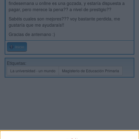
findesemana u online es una gozada, y estaría dispuesta a
pagar, pero merece la pena?? a nivel de prestigio??
Sabéis cuales son mejores??? voy bastante perdida, me
gustaría que me ayudaraís!!
Gracias de antemano :)
Inicio
Etiquetas:
La universidad - un mundo
Magisterio de Educación Primaria