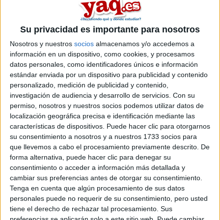
Su privacidad es importante para nosotros
Nosotros y nuestros
socios
almacenamos y/o accedemos a
información en un dispositivo, como cookies, y procesamos
datos personales, como identificadores únicos e información
estándar enviada por un dispositivo para publicidad y contenido
Estudios nombrados en este post
personalizado, medición de publicidad y contenido,
investigación de audiencia y desarrollo de servicios.
Con su
Estudiar Magisterio de Educación Primaria
permiso, nosotros y nuestros socios podemos utilizar datos de
localización geográfica precisa e identificación mediante las
características de dispositivos. Puede hacer clic para otorgarnos
su consentimiento a nosotros y a nuestros 1733 socios para
que llevemos a cabo el procesamiento previamente descrito. De
forma alternativa, puede hacer clic para denegar su
Comentarios
consentimiento o acceder a información más detallada y
cambiar sus preferencias antes de otorgar su consentimiento.
10 de mayo, 2016 - 12:38
#2
Tenga en cuenta que algún procesamiento de sus datos
Nuria Gonzalez
Desconectado
personales puede no requerir de su consentimiento, pero usted
tiene el derecho de rechazar tal procesamiento. Sus
Hola!
preferencias se aplicarán solo a este sitio web. Puede cambiar