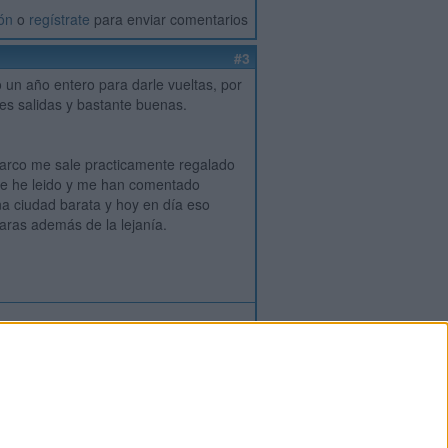
ión
o
regístrate
para enviar comentarios
#3
un año entero para darle vueltas, por
es salidas y bastante buenas.
barco me sale practicamente regalado
que he leido y me han comentado
a ciudad barata y hoy en día eso
ras además de la lejanía.
ión
o
regístrate
para enviar comentarios