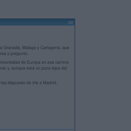
#2
n la Granada, Málaga y Cartagena, que
resa y pregunto.
º univerisidad de Europa en esa carrera
r y, aunque está un poco lejos del
rías dispuesto de irte a Madrid,