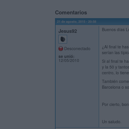
Comentarios
21 de agosto, 2015 - 20:58
Buenos días Lu
Jesus92
¿Al final te h
Desconectado
serían las típi
se unió:
12/05/2010
Si al final te 
y la 50 y tan
centro, lo tie
También comenta
Barcelona o so
Por cierto, boni
Un saludo.