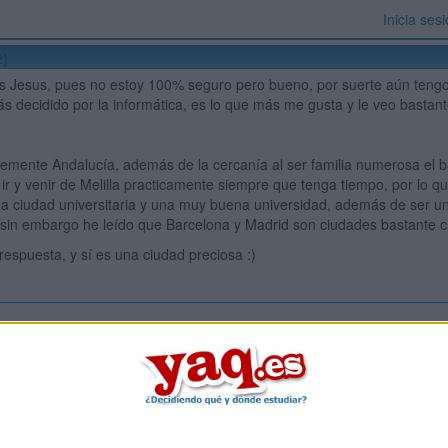
Inicia ses
2)
 Jesus, pues no estoy 100% seguro pero bueno, por suerte aún tengo 
s decidido por la informática, es lo que más me gusta y le veo bastant
emente Andalucía, además de la cercanía al ser familia numerosa el 
 ir y venir de Melilla practicamente siempre que tenga tiempo, por lo 
 ciudad universitaria y una muy buena universidad, además de ser un
in embargo he leído que Barcelona y Madrid son ciudades bastante ca
respuesta, y sí es una ciudad preciosa :)
Inicia ses