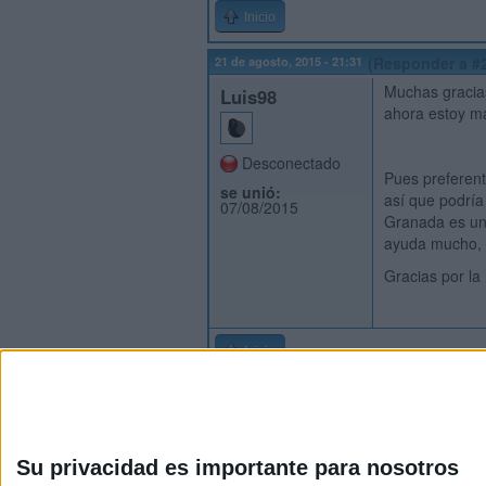
Inicio
21 de agosto, 2015 - 21:31
(Responder a #
Muchas gracias
Luis98
ahora estoy má
Desconectado
Pues preferent
se unió:
así que podría
07/08/2015
Granada es una
ayuda mucho, s
Gracias por la 
Inicio
Su privacidad es importante para nosotros