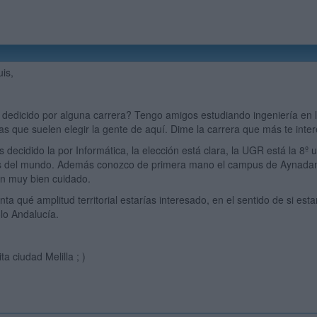
is,
as dedicido por alguna carrera? Tengo amigos estudiando ingeniería e
cas que suelen elegir la gente de aquí. Dime la carrera que más te inte
has decidido la por Informática, la elección está clara, la UGR está la 8
tos del mundo. Además conozco de primera mano el campus de Aynadama
nen muy bien cuidado.
 qué amplitud territorial estarías interesado, en el sentido de si esta
lo Andalucía.
ta ciudad Melilla ; )