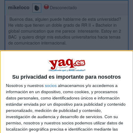
mikeloco
Desconectado
Buenos dias, alguien puede hablarme de esta universidad?
He visto que tienen un doble grado de RR II + Bachelor in
global comunication que me parece interesante. Estoy en 2
BAC y quiero dirigir mis estudios universitarios hacia temas
de comunicacion internacional.
Gracias
Inicio
Su privacidad es importante para nosotros
Etiquetas:
La universidad - un mundo
Nosotros y nuestros
socios
almacenamos y/o accedemos a
información en un dispositivo, como cookies, y procesamos
datos personales, como identificadores únicos e información
estándar enviada por un dispositivo para publicidad y contenido
personalizado, medición de publicidad y contenido,
investigación de audiencia y desarrollo de servicios.
Con su
permiso, nosotros y nuestros socios podemos utilizar datos de
localización geográfica precisa e identificación mediante las