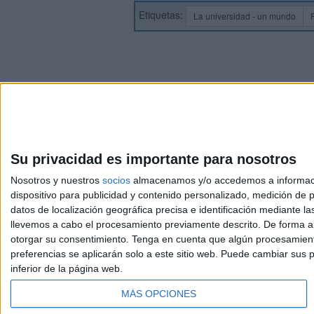
Etiquetas:
La universidad - un mundo
Su privacidad es importante para nosotros
Nosotros y nuestros
socios
almacenamos y/o accedemos a información
dispositivo para publicidad y contenido personalizado, medición de pu
Avis
datos de localización geográfica precisa e identificación mediante l
© 2003-2026
Compá
llevemos a cabo el procesamiento previamente descrito. De forma al
otorgar su consentimiento.
Tenga en cuenta que algún procesamiento
preferencias se aplicarán solo a este sitio web. Puede cambiar sus p
inferior de la página web.
MÁS OPCIONES