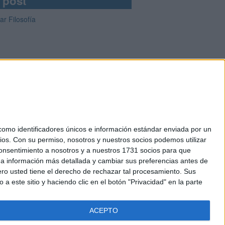
 post
ar Filosofía
mo identificadores únicos e información estándar enviada por un
ios.
Con su permiso, nosotros y nuestros socios podemos utilizar
okies
 consentimiento a nosotros y a nuestros 1731 socios para que
el. +34 91 593 2767
 a información más detallada y cambiar sus preferencias antes de
o usted tiene el derecho de rechazar tal procesamiento. Sus
a este sitio y haciendo clic en el botón "Privacidad" en la parte
ACEPTO