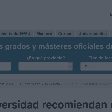
electividad/PAU
Masters
Cursos
Universidades
s grados y másteres oficiales 
¿En qué provincia?
Tipo de for
 estudios
La universidad - un mundo
¿En que universidad recomien
versidad recomiendan 