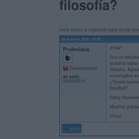
filosofía?
Inicia sesión
o
regístrate
para enviar co
26 de junio, 2019 - 16:40
¡Hola!
Prolecious
Soy un estudi
gustaría saber
Desconectado
filosofía. Agr
sumergidos en 
se unió:
26/06/2019
¿Tenéis bueno
facultad?
Estoy dispuesto
Muchas gracia
Víctor
Inicio