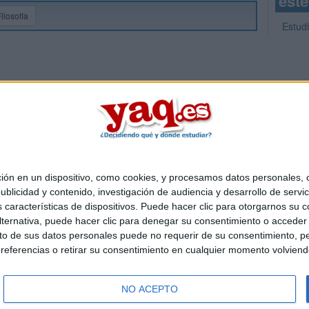
este
Filosofía
Estudi
 en un dispositivo, como cookies, y procesamos datos personales, co
Quiénes somos
|
Contactar
|
Anúnciate
blicidad y contenido, investigación de audiencia y desarrollo de servic
o legal
|
Politica de privacidad
|
Condiciones generales
|
Política de co
as características de dispositivos. Puede hacer clic para otorgarnos su
s Mediterráneo S.L.
- Diego de León 47 - 28006 Madrid [ESPAÑA] - T
ternativa, puede hacer clic para denegar su consentimiento o acceder
 de sus datos personales puede no requerir de su consentimiento, per
referencias o retirar su consentimiento en cualquier momento volviendo 
NO ACEPTO