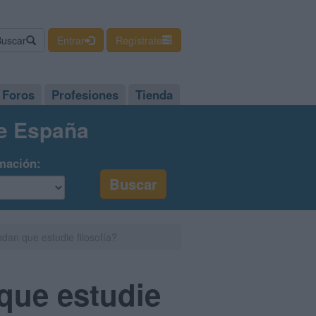
Buscar
Entrar
Regístrate
Foros
Profesiones
Tienda
de España
mación:
dan que estudie filosofía?
que estudie