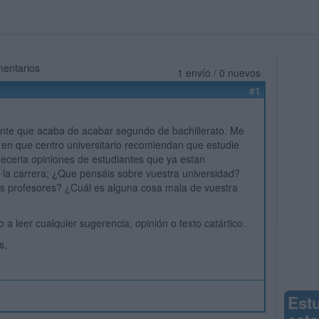
mentarios
1 envío / 0 nuevos
#1
ante que acaba de acabar segundo de bachillerato. Me
 en que centro universitario recomiendan que estudie
adeceria opiniones de estudiantes que ya estan
la carrera; ¿Que pensáis sobre vuestra universidad?
s profesores? ¿Cuál es alguna cosa mala de vuestra
 a leer cualquier sugerencia, opinión o texto catártico.
s,
Est