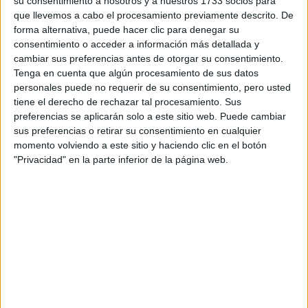
su consentimiento a nosotros y a nuestros 1733 socios para
que llevemos a cabo el procesamiento previamente descrito. De
Estudios nombrados en este post
forma alternativa, puede hacer clic para denegar su
consentimiento o acceder a información más detallada y
Estudiar Arqueología
cambiar sus preferencias antes de otorgar su consentimiento.
Estudiar Comunicación Audiovisual
Tenga en cuenta que algún procesamiento de sus datos
Estudiar Historia
personales puede no requerir de su consentimiento, pero usted
Estudiar Periodismo
tiene el derecho de rechazar tal procesamiento. Sus
preferencias se aplicarán solo a este sitio web. Puede cambiar
sus preferencias o retirar su consentimiento en cualquier
momento volviendo a este sitio y haciendo clic en el botón
"Privacidad" en la parte inferior de la página web.
Comentarios
17 de septiembre, 2017 - 22:57
#2
Infinita
Desconectado
Hola Alba,
Sobre este tema hay un post muy completo aquí:
http://yaq.es/reportajes/c-mo-cambiar-universidad-paso-paso