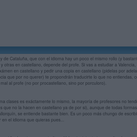
y de Cataluña, que con el idioma hay un poco el mismo rollo (y basta
 y otras en castellano, depende del profe. Si vas a estudiar a Valencia,
xámen en castellano y pedir una copia en castellano (pidelas por adela
ia que por no querer) te propondrán traducirte lo que no entiendas, 
mal al profe (no por procastellano, sino por porculoro).
ma clases es exáctamente lo mismo, la mayoría de profesores no tend
es que no la hacen en castellano ya de por si), aunque de todas formas 
allorquín, se entiende bastante bien. Es un poco más chungo de escribir
r en el idioma que quieras pues...