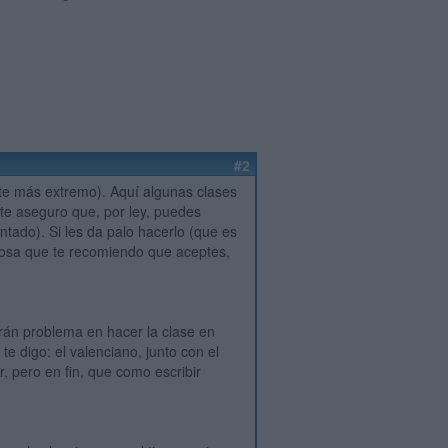
#2
nte más extremo). Aquí algunas clases
 te aseguro que, por ley, puedes
ntado). Si les da palo hacerlo (que es
cosa que te recomiendo que aceptes,
rán problema en hacer la clase en
te digo: el valenciano, junto con el
, pero en fin, que como escribir