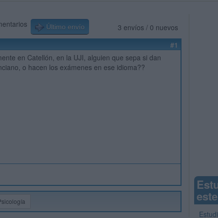
mentarios
3 envíos / 0 nuevos
Último envío
#1
nte en Catellón, en la UJI, alguien que sepa si dan
enciano, o hacen los exámenes en ese idioma??
Est
este
Psicología
Estudi