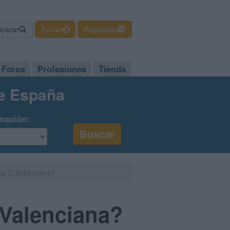
Buscar
Entrar
Regístrate
Foros
Profesiones
Tienda
de España
mación:
 la C.Valenciana?
.Valenciana?