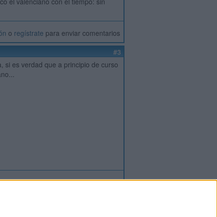
co el valenciano con el tiempo: sin
ión
o
regístrate
para enviar comentarios
#3
, si es verdad que a principio de curso
no...
ión
o
regístrate
para enviar comentarios