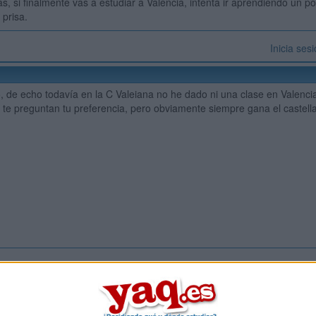
s, si finalmente vas a estudiar a Valencia, intenta ir aprendiendo un po
 prisa.
Inicia ses
, de echo todavía en la C Valeiana no he dado ni una clase en Valencia
a te preguntan tu preferencia, pero obviamente siempre gana el castella
Inicia ses