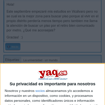
Hola!
Este septiembre empezaré mis estudios en Vicálvaro pero no
se cual es la mejor zona para buscar piso porque al vivir en el
propio distrito perdería menos tiempo pero tambien me llama
la atención de buscar un piso por el retiro bien comunicado
por metro. ¿Qué me aconsejais?
Gracias! :)
Inicio
Etiquetas:
La universidad - un mundo
Su privacidad es importante para nosotros
Nosotros y nuestros
socios
almacenamos y/o accedemos a
información en un dispositivo, como cookies, y procesamos
datos personales, como identificadores únicos e información