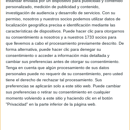
estándar enviada por un dispositivo para publicidad y contenido
personalizado, medición de publicidad y contenido,
investigación de audiencia y desarrollo de servicios.
Con su
permiso, nosotros y nuestros socios podemos utilizar datos de
localización geográfica precisa e identificación mediante las
características de dispositivos. Puede hacer clic para otorgarnos
su consentimiento a nosotros y a nuestros 1733 socios para
que llevemos a cabo el procesamiento previamente descrito. De
forma alternativa, puede hacer clic para denegar su
consentimiento o acceder a información más detallada y
cambiar sus preferencias antes de otorgar su consentimiento.
Tenga en cuenta que algún procesamiento de sus datos
personales puede no requerir de su consentimiento, pero usted
tiene el derecho de rechazar tal procesamiento. Sus
Comentarios
preferencias se aplicarán solo a este sitio web. Puede cambiar
17 de junio, 2016 - 14:01
#2
sus preferencias o retirar su consentimiento en cualquier
momento volviendo a este sitio y haciendo clic en el botón
pitufo
Desconectado
"Privacidad" en la parte inferior de la página web.
Yo también quiero estudiar en Vicálvaro, y lo que me han
recomendado es Vallecas. Está bastante cerca y también