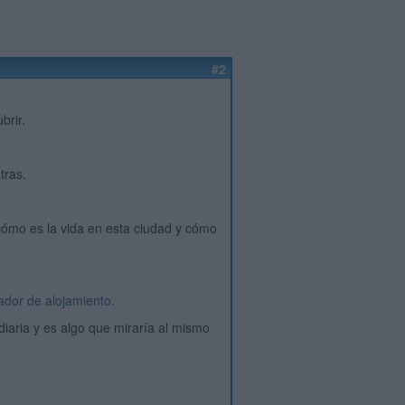
#2
brir.
tras.
cómo es la vida en esta ciudad y cómo
ador de alojamiento
.
 diaria y es algo que miraría al mismo