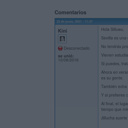
Comentarios
23 de junio, 2021 - 11:37
Hola Silluwu,
Kini
Sevilla es una
No tendrás pr
Desconectado
Vienen estudia
se unió:
10/08/2016
Si puedes, tra
Ahora en veran
es su gente.
También echa 
Y si prefieres
c
Al final, el lu
tiempo que mir
¡Mucha suerte 