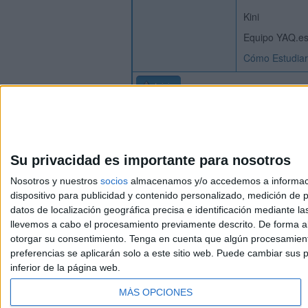
Kini
Equipo YAQ.e
Cómo Estudiar
Inicio
Su privacidad es importante para nosotros
Nosotros y nuestros
socios
almacenamos y/o accedemos a información
dispositivo para publicidad y contenido personalizado, medición de pu
Avis
datos de localización geográfica precisa e identificación mediante l
© 2003-2026
Compá
llevemos a cabo el procesamiento previamente descrito. De forma al
otorgar su consentimiento.
Tenga en cuenta que algún procesamiento
preferencias se aplicarán solo a este sitio web. Puede cambiar sus p
inferior de la página web.
MÁS OPCIONES