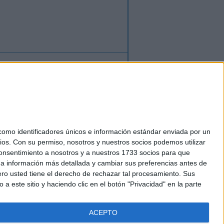
ión
o
regístrate
para enviar comentarios
mo identificadores únicos e información estándar enviada por un
ios.
Con su permiso, nosotros y nuestros socios podemos utilizar
okies
 consentimiento a nosotros y a nuestros 1733 socios para que
el. +34 91 593 2767
 a información más detallada y cambiar sus preferencias antes de
o usted tiene el derecho de rechazar tal procesamiento. Sus
a este sitio y haciendo clic en el botón "Privacidad" en la parte
ACEPTO