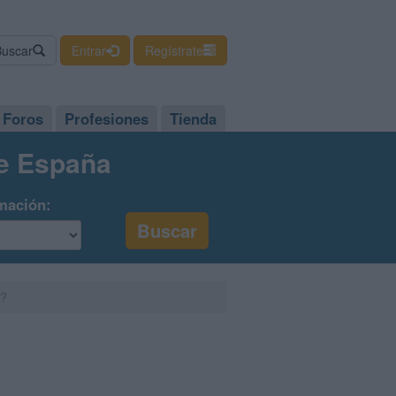
Buscar
Entrar
Regístrate
Foros
Profesiones
Tienda
de España
mación:
??