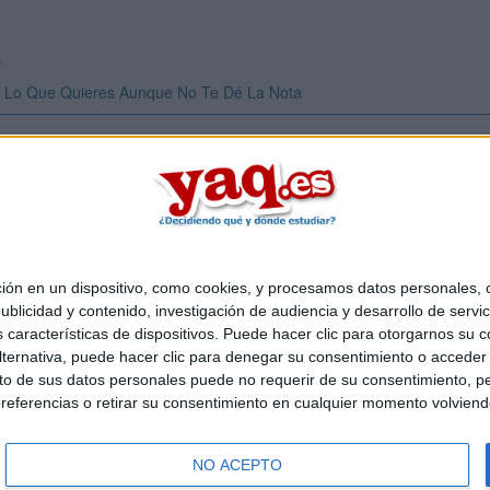
s
 Lo Que Quieres Aunque No Te Dé La Nota
Inicia ses
 en un dispositivo, como cookies, y procesamos datos personales, co
Quiénes somos
|
Contactar
|
Anúnciate
blicidad y contenido, investigación de audiencia y desarrollo de servic
o legal
|
Politica de privacidad
|
Condiciones generales
|
Política de co
as características de dispositivos. Puede hacer clic para otorgarnos su
s Mediterráneo S.L.
- Diego de León 47 - 28006 Madrid [ESPAÑA] - T
ternativa, puede hacer clic para denegar su consentimiento o acceder
 de sus datos personales puede no requerir de su consentimiento, per
referencias o retirar su consentimiento en cualquier momento volviendo 
NO ACEPTO