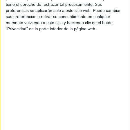
tiene el derecho de rechazar tal procesamiento. Sus
preferencias se aplicarán solo a este sitio web. Puede cambiar
sus preferencias o retirar su consentimiento en cualquier
momento volviendo a este sitio y haciendo clic en el botón
"Privacidad" en la parte inferior de la página web.
Comentarios
3 de abril, 2023 - 23:35
#2
Kini
Desconectado
Hola, aunque sí te puede venir bien saber dibujo técnico no
es imprescindible.
Lo más importante es que te centres en tener un buen
expediente académico y para eso siempre es mejor cursar
materias que te gusten y te den la máxima ponderación para
el grado que quieres estudiar.
Echando un vistazo en la web de la Guardia Civil, verás que
para el
Grado de Ingeniería de la Seguridad
las materias que
ponderan con 0,2 son Matemáticas II y Física. El resto de las
materias de 2º de Bachillerato vinculadas a la rama de
conocimiento de Ingeniería y Arquitectura que a la rama de