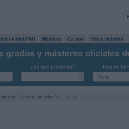
electividad/PAU
Masters
Cursos
Universidades
s grados y másteres oficiales 
¿En qué provincia?
Tipo de for
 estudios
La pregunta del millón
becas