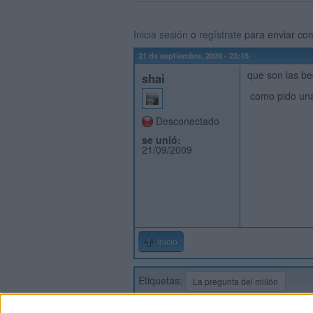
Inicia sesión
o
regístrate
para enviar co
21 de septiembre, 2009 - 23:15
que son las be
shai
como pido una
Desconectado
se unió:
21/09/2009
Inicio
Etiquetas:
La pregunta del millón