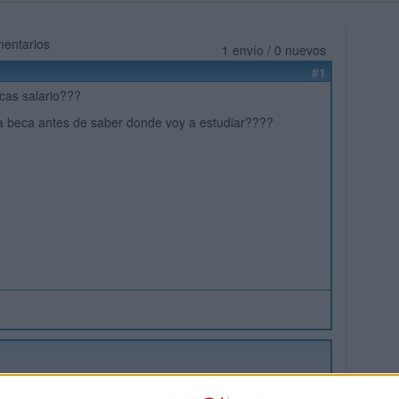
mentarios
1 envío / 0 nuevos
#1
cas salario???
 beca antes de saber donde voy a estudiar????