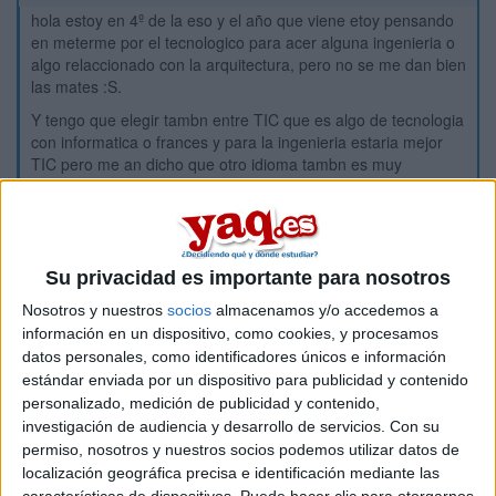
hola estoy en 4º de la eso y el año que viene etoy pensando
en meterme por el tecnologico para acer alguna ingenieria o
algo relaccionado con la arquitectura, pero no se me dan bien
las mates :S.
Y tengo que elegir tambn entre TIC que es algo de tecnologia
con informatica o frances y para la ingenieria estaria mejor
TIC pero me an dicho que otro idioma tambn es muy
importante, lo que pasa que no me gusta mucho y no voi a
seguir estudiandolo despues de bachilleato (si lo cojo)
que agoo??
gracias
Su privacidad es importante para nosotros
Nosotros y nuestros
socios
almacenamos y/o accedemos a
Inicio
información en un dispositivo, como cookies, y procesamos
datos personales, como identificadores únicos e información
Etiquetas:
estándar enviada por un dispositivo para publicidad y contenido
La pregunta del millón
personalizado, medición de publicidad y contenido,
investigación de audiencia y desarrollo de servicios.
Con su
permiso, nosotros y nuestros socios podemos utilizar datos de
localización geográfica precisa e identificación mediante las