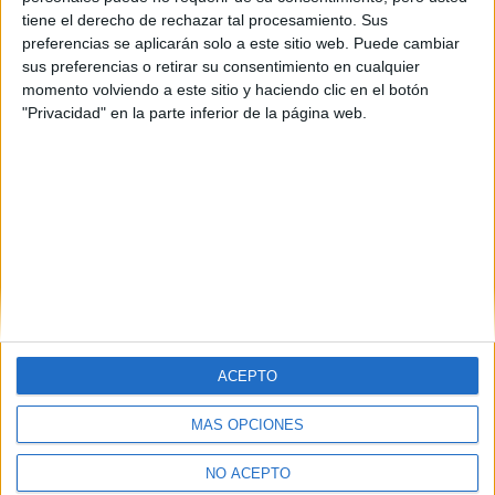
tiene el derecho de rechazar tal procesamiento. Sus
preferencias se aplicarán solo a este sitio web. Puede cambiar
sus preferencias o retirar su consentimiento en cualquier
momento volviendo a este sitio y haciendo clic en el botón
"Privacidad" en la parte inferior de la página web.
ACEPTO
MÁS OPCIONES
Quiénes somos
|
Contactar
|
Anúnciate
Aviso legal
|
Politica de privacidad
|
Condiciones generales
|
Política
NO ACEPTO
de cookies