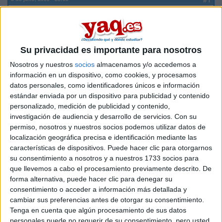
Jessica
Desconectado
QUIEN VA EN AGOSTO A MALTA PLEASE? NECESITO
CONOCER A ALGUIEN AUNQ SE Q ALLI CONOCERE MUXA
Su privacidad es importante para nosotros
GENTE PERO QUIERO PREGUNTAR POR EL TEMA DE LOS
AVIONES,
Nosotros y nuestros
socios
almacenamos y/o accedemos a
información en un dispositivo, como cookies, y procesamos
datos personales, como identificadores únicos e información
estándar enviada por un dispositivo para publicidad y contenido
personalizado, medición de publicidad y contenido,
Inicio
investigación de audiencia y desarrollo de servicios.
Con su
permiso, nosotros y nuestros socios podemos utilizar datos de
localización geográfica precisa e identificación mediante las
Etiquetas:
La pregunta del millón
características de dispositivos. Puede hacer clic para otorgarnos
su consentimiento a nosotros y a nuestros 1733 socios para
que llevemos a cabo el procesamiento previamente descrito. De
forma alternativa, puede hacer clic para denegar su
consentimiento o acceder a información más detallada y
cambiar sus preferencias antes de otorgar su consentimiento.
Tenga en cuenta que algún procesamiento de sus datos
personales puede no requerir de su consentimiento, pero usted