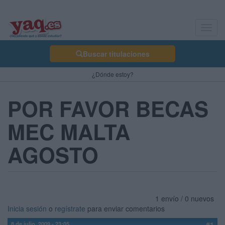
Toggl
navig
Buscar titulaciones
¿Dónde estoy?
POR FAVOR BECAS
MEC MALTA
AGOSTO
1 envío / 0 nuevos
Inicia sesión
o
regístrate
para enviar comentarios
8 de julio, 2009 - 23:05
#1