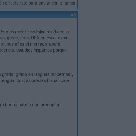
ión
o
regístrate
para enviar comentarios
#3
Pero es mejor hispánica sin duda: la
poca gente, en la UEX en clase están
en unos años el mercado laboral
dodencia, estudies hispánica porque
una grado: grado en lenguas modernas y
a lengua, dos; asipuedes hispánica e
ero bueno habría que preguntar.