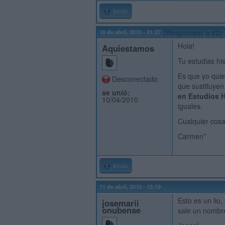
Inicio
10 de abril, 2010 - 21:27
(Responder a #2)
Hola!
Aquiestamos
Tu estudias h
Es que yo quie
Desconectado
que sustituyen
se unió:
en Estudios 
10/04/2010
iguales.
Cualquier cos
Carmen*
Inicio
11 de abril, 2010 - 13:19
Esto es un lio
josemarii
onubense
sale un nombre 