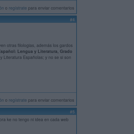
ión
o
regístrate
para enviar comentarios
#4
n otras filologias, además los gardos
spañol: Lengua y Literatura,
Grado
 Literatura Españolas; y no se si son
ión
o
regístrate
para enviar comentarios
#5
ahora ke no tengo ni idea en cada web