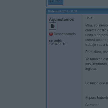
Inicio
10 de abril, 2010 - 21:23
Hola!
Aquiestamos
Mira, yo siemp
carrera de fil
Desconectado
unas 8 persona
estará abierto
se unió:
10/04/2010
trabajo vas a 
Pero claro, es
Yo tambien est
sus literatura
inglesa.
Lo único que n
Espero habert
Carmen*