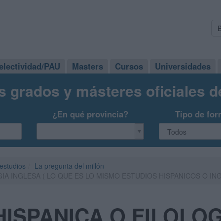
electividad/PAU
Masters
Cursos
Universidades
s grados y másteres oficiales 
¿En qué provincia?
Tipo de for
 estudios
La pregunta del millón
GIA INGLESA ( LO QUE ES LO MISMO ESTUDIOS HISPANICOS O IN
HISPANICA O FILOLO