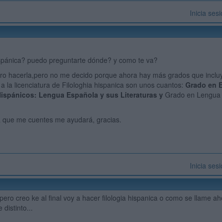
Inicia ses
ispánica? puedo preguntarte dónde? y como te va?
ro hacerla,pero no me decido porque ahora hay más grados que incluye
 a la licenciatura de Filologhia hispanica son unos cuantos:
Grado en E
Hispánicos: Lengua Española y sus Literaturas y
Grado en Lengua y
a que me cuentes me ayudará, gracias.
Inicia ses
, pero creo ke al final voy a hacer filologia hispanica o como se llame 
distinto...