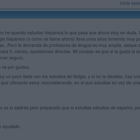
Inicia ses
re he querido estudiar hispánica lo que pasa que ahora etoy en duda. 
olgia hispánica (o como se llame ahora) lleva unos años teniendo muy 
s...Pero la demanda de profesores de lengua es muy amplia, asique 
 para ti, vamos, oposiciones directas. Mi consejo es que si te gusta la 
tener seguro.
o va por gustos.
oy un poco liada con los estudios de filolgia, y si no te decides, hay 
s, que ultimante estoy reconsiderando, en el que estudias en vez de un
o se si saldrás peor preparado que si estudias estudios de español, p
e ayudado.