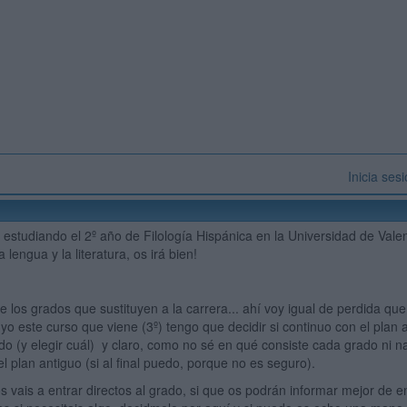
Inicia ses
studiando el 2º año de Filología Hispánica en la Universidad de Valen
a lengua y la literatura, os irá bien!
e los grados que sustituyen a la carrera... ahí voy igual de perdida q
yo este curso que viene (3º) tengo que decidir si continuo con el plan 
o (y elegir cuál) y claro, como no sé en qué consiste cada grado ni 
el plan antiguo (si al final puedo, porque no es seguro).
os vais a entrar directos al grado, si que os podrán informar mejor de