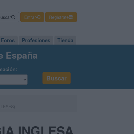
Buscar
Entrar
Regístrate
Foros
Profesiones
Tienda
de España
mación:
GLESES)
GIA INGLESA