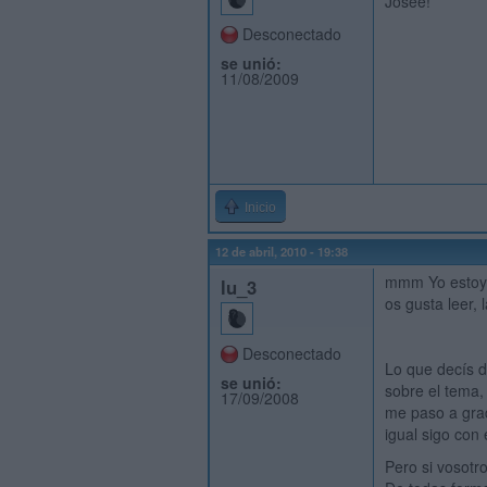
Josee!
Desconectado
se unió:
11/08/2009
Inicio
12 de abril, 2010 - 19:38
mmm Yo estoy e
lu_3
os gusta leer, l
Desconectado
Lo que decís d
se unió:
sobre el tema, 
17/09/2008
me paso a grad
igual sigo con 
Pero si vosotr