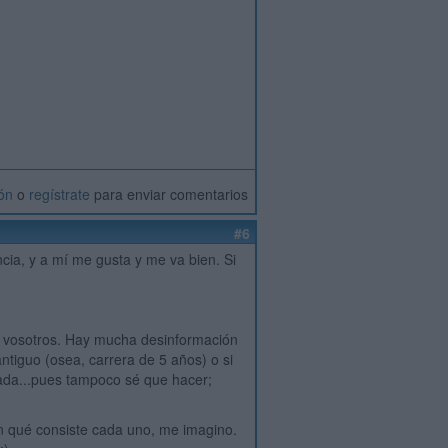
ión
o
regístrate
para enviar comentarios
#6
cia, y a mí me gusta y me va bien. Si
ue vosotros. Hay mucha desinformación
antiguo (osea, carrera de 5 años) o si
nada...pues tampoco sé que hacer;
 en qué consiste cada uno, me imagino.