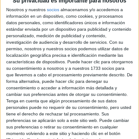
Su privacidad es importante para nosotros
Etiquetas:
Nosotros y nuestros
socios
almacenamos y/o accedemos a
La pregunta del millón
Química
información en un dispositivo, como cookies, y procesamos
datos personales, como identificadores únicos e información
ADE - Administración y Dirección de Empresas
Biología
estándar enviada por un dispositivo para publicidad y contenido
Economía
Física
Matemáticas
Medicina
Química
personalizado, medición de publicidad y contenido,
investigación de audiencia y desarrollo de servicios.
Con su
permiso, nosotros y nuestros socios podemos utilizar datos de
localización geográfica precisa e identificación mediante las
características de dispositivos. Puede hacer clic para otorgarnos
su consentimiento a nosotros y a nuestros 1733 socios para
que llevemos a cabo el procesamiento previamente descrito. De
forma alternativa, puede hacer clic para denegar su
consentimiento o acceder a información más detallada y
cambiar sus preferencias antes de otorgar su consentimiento.
Tenga en cuenta que algún procesamiento de sus datos
personales puede no requerir de su consentimiento, pero usted
tiene el derecho de rechazar tal procesamiento. Sus
preferencias se aplicarán solo a este sitio web. Puede cambiar
sus preferencias o retirar su consentimiento en cualquier
momento volviendo a este sitio y haciendo clic en el botón