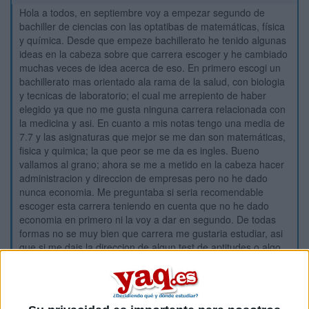
Hola a todos, en septiembre voy a empezar segundo de
bachiller de ciencias con las optatibas de matemáticas, física
y química. Desde que empeze bachillerato he tenido algunas
ideas en la cabeza sobre que carrera escoger y he cambiado
muchas veces de idea acerca de eso. En primero escogi un
bachillerato mas orientado ala rama de la salud, con biologia
y tecnicas de laboratorio; el cual me arrepiento de haber
elegido ya que no me gusta ninguna carrera relacionada con
la medicina y asi. En cuanto a mis notas tengo una media de
7.7 y las asignaturas que mejor se me dan son matemáticas,
fisica y quimica; la que peor se me da es ingles. Bueno
vallamos al grano; ahora se me a metido en la cabeza hacer
administracion y direccion de empresas pero no he dado
nunca economia. Me preguntaba si seria recomendable
escoger esta carrera teniendo en cuenta que no he dado
economia en primero ni la voy a dar en segundo. De todas
formas no se muy bien que carrera me gustaria estudiar, asi
que si me dais la direccion de algun test de aptitudes o algo
asi os lo agradeceria mucho. Gracias de antemano
Inicio