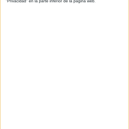
"Privacidad" en la parte inferior de la página web.
Estudios nombrados en este post
Estudiar ADE - Administración y Dirección de Empresas
Estudiar Biología
Estudiar Economía
Estudiar Física
Estudiar Matemáticas
Estudiar Medicina
Estudiar Química
Comentarios
16 de agosto, 2012 - 15:34
#2
Infinita
Desconectado
hola indeciso, no te preocupes por cambiar de idea. es lo