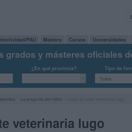
electividad/PAU
Masters
Cursos
Universidades
s grados y másteres oficiales 
¿En qué provincia?
Tipo de for
 estudios
La pregunta del millón
notas de corte veterinaria lugo
e veterinaria lugo