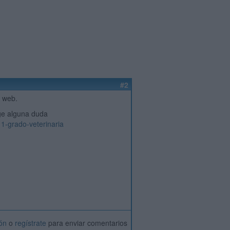
#2
a web.
rge alguna duda
11-grado-veterinaria
ión
o
regístrate
para enviar comentarios