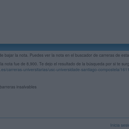
e bajar la nota. Puedes ver la nota en el buscador de carreras de est
la nota fue de 8,900. Te dejo el resultado de la búsqueda por si te su
q.es/carreras-universitarias/usc-universidade-santiago-compostela/161
n barreras insalvables
Inicia ses