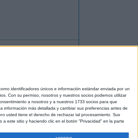
ión
o
regístrate
para enviar comentarios
mo identificadores únicos e información estándar enviada por un
ios.
Con su permiso, nosotros y nuestros socios podemos utilizar
okies
 consentimiento a nosotros y a nuestros 1733 socios para que
el. +34 91 593 2767
 a información más detallada y cambiar sus preferencias antes de
o usted tiene el derecho de rechazar tal procesamiento. Sus
a este sitio y haciendo clic en el botón "Privacidad" en la parte