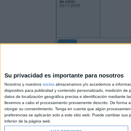
se unió:
25/11/2005
Inicio
Su privacidad es importante para nosotros
Nosotros y nuestros
socios
almacenamos y/o accedemos a información
dispositivo para publicidad y contenido personalizado, medición de pu
Avis
datos de localización geográfica precisa e identificación mediante l
© 2003-2026
Compá
llevemos a cabo el procesamiento previamente descrito. De forma al
otorgar su consentimiento.
Tenga en cuenta que algún procesamiento
preferencias se aplicarán solo a este sitio web. Puede cambiar sus p
inferior de la página web.