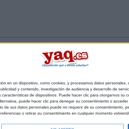
Inicia ses
 en un dispositivo, como cookies, y procesamos datos personales, co
Quiénes somos
|
Contactar
|
Anúnciate
blicidad y contenido, investigación de audiencia y desarrollo de servic
o legal
|
Politica de privacidad
|
Condiciones generales
|
Política de co
as características de dispositivos. Puede hacer clic para otorgarnos su
s Mediterráneo S.L.
- Diego de León 47 - 28006 Madrid [ESPAÑA] - T
ternativa, puede hacer clic para denegar su consentimiento o acceder
 de sus datos personales puede no requerir de su consentimiento, per
referencias o retirar su consentimiento en cualquier momento volviendo 