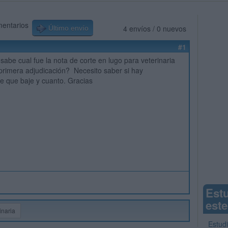
mentarios
4 envíos / 0 nuevos
Último envío
#1
sabe cual fue la nota de corte en lugo para veterinaria
primera adjudicación? Necesito saber si hay
de que baje y cuanto. Gracias
Est
este
inaria
Estudi