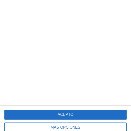
Estudios nombrados en este post
Estudiar Periodismo
ACEPTO
Universidades nombradas en este post
MÁS OPCIONES