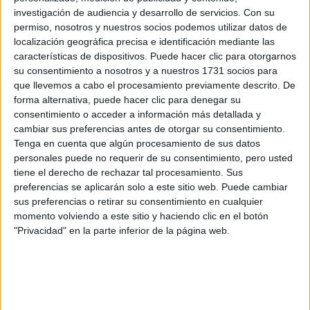
Por otro lado, si no encontrara otra opción acabaría
investigación de audiencia y desarrollo de servicios.
Con su
matriculandome en el 1er curso de Comunicación por la UNIR
permiso, nosotros y nuestros socios podemos utilizar datos de
(a pesar de las malas críticas y el precio). Pero con intención
localización geográfica precisa e identificación mediante las
de migrar a otra Universidad en próximos años. Necesito
características de dispositivos. Puede hacer clic para otorgarnos
información sobre las
convalidaciones
posibles.
su consentimiento a nosotros y a nuestros 1731 socios para
¿Cómo/Dónde puedo conseguirla?
que llevemos a cabo el procesamiento previamente descrito. De
He oído que se hacen estudios sobre convalidaciones, ¿y
forma alternativa, puede hacer clic para denegar su
llamando a la hipotética 2ª Universidad en la que lo cursaría,
consentimiento o acceder a información más detallada y
me lo dirían?
cambiar sus preferencias antes de otorgar su consentimiento.
Como podeis ver necesito orientación, aún no he sido
Tenga en cuenta que algún procesamiento de sus datos
universitaria.
personales puede no requerir de su consentimiento, pero usted
tiene el derecho de rechazar tal procesamiento. Sus
Muchas gracias!
preferencias se aplicarán solo a este sitio web. Puede cambiar
sus preferencias o retirar su consentimiento en cualquier
Inicio
momento volviendo a este sitio y haciendo clic en el botón
"Privacidad" en la parte inferior de la página web.
Etiquetas:
La pregunta del millón
Periodismo
Comunicación
UDIMA
UNIR
UOC