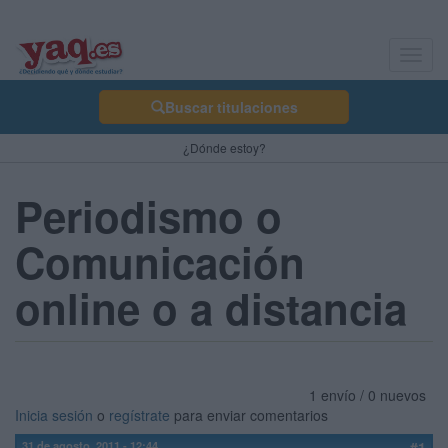
Toggl
navig
Buscar titulaciones
¿Dónde estoy?
Periodismo o
Comunicación
online o a distancia
1 envío / 0 nuevos
Inicia sesión
o
regístrate
para enviar comentarios
31 de agosto, 2011 - 12:44
#1