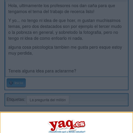
Hola, ultimamente los profesores nos dan caña para que
tengamos el tema del trabajo de recerca listo!
Y yo... no tengo ni idea de que hcer, m gustan muchissimos
temas, pero dos destacados son por ejemplo el tercer mudo
o la pobreza en general, y sobretodo la fotografia, pero no
tengo ni idea de como enfoarlo ni nada.
alguna cosa psicologica tambien me gusta pero esque estoy
muy perdida,
Teneis alguna idea para aclararme?
Inicio
Etiquetas:
La pregunta del millón