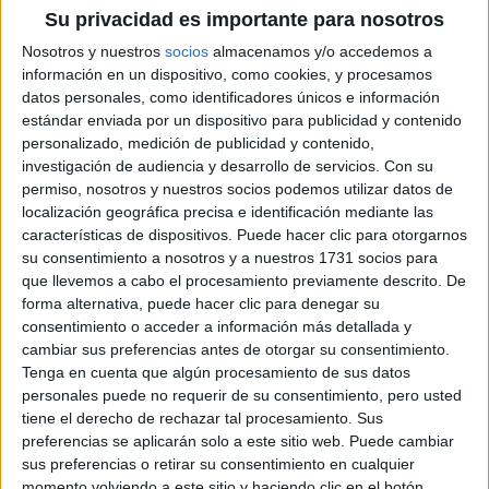
Su privacidad es importante para nosotros
Nosotros y nuestros
socios
almacenamos y/o accedemos a
información en un dispositivo, como cookies, y procesamos
datos personales, como identificadores únicos e información
estándar enviada por un dispositivo para publicidad y contenido
personalizado, medición de publicidad y contenido,
investigación de audiencia y desarrollo de servicios.
Con su
permiso, nosotros y nuestros socios podemos utilizar datos de
localización geográfica precisa e identificación mediante las
características de dispositivos. Puede hacer clic para otorgarnos
su consentimiento a nosotros y a nuestros 1731 socios para
que llevemos a cabo el procesamiento previamente descrito. De
forma alternativa, puede hacer clic para denegar su
consentimiento o acceder a información más detallada y
cambiar sus preferencias antes de otorgar su consentimiento.
Tenga en cuenta que algún procesamiento de sus datos
Comentarios
personales puede no requerir de su consentimiento, pero usted
tiene el derecho de rechazar tal procesamiento. Sus
23 de febrero, 2010 - 18:53
#2
preferencias se aplicarán solo a este sitio web. Puede cambiar
sus preferencias o retirar su consentimiento en cualquier
Kabilian
Desconectado
momento volviendo a este sitio y haciendo clic en el botón