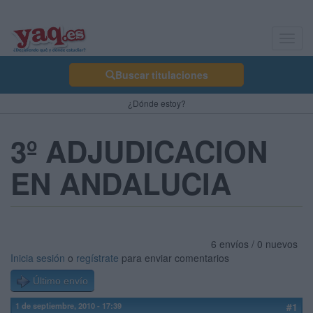
Toggl
navig
Buscar titulaciones
¿Dónde estoy?
3º ADJUDICACION
EN ANDALUCIA
6 envíos / 0 nuevos
Inicia sesión
o
regístrate
para enviar comentarios
Último envío
1 de septiembre, 2010 - 17:39
#1