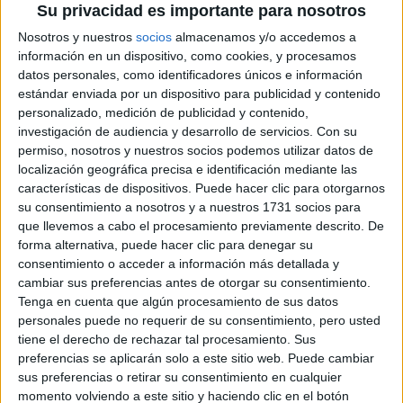
Su privacidad es importante para nosotros
Nosotros y nuestros
socios
almacenamos y/o accedemos a
información en un dispositivo, como cookies, y procesamos
datos personales, como identificadores únicos e información
estándar enviada por un dispositivo para publicidad y contenido
personalizado, medición de publicidad y contenido,
investigación de audiencia y desarrollo de servicios.
Con su
permiso, nosotros y nuestros socios podemos utilizar datos de
localización geográfica precisa e identificación mediante las
características de dispositivos. Puede hacer clic para otorgarnos
Comentarios
su consentimiento a nosotros y a nuestros 1731 socios para
que llevemos a cabo el procesamiento previamente descrito. De
1 de septiembre, 2010 - 18:43
#2
forma alternativa, puede hacer clic para denegar su
albamorav
consentimiento o acceder a información más detallada y
Desconectado
cambiar sus preferencias antes de otorgar su consentimiento.
Hoola !! Yo tambien estoy esperando haber cuanto bajan...
Tenga en cuenta que algún procesamiento de sus datos
personales puede no requerir de su consentimiento, pero usted
¿Que titulación esperas?
tiene el derecho de rechazar tal procesamiento. Sus
preferencias se aplicarán solo a este sitio web. Puede cambiar
Inicio
Inicia sesión
o
regístrate
para enviar comentarios
sus preferencias o retirar su consentimiento en cualquier
momento volviendo a este sitio y haciendo clic en el botón
1 de septiembre, 2010 - 19:11