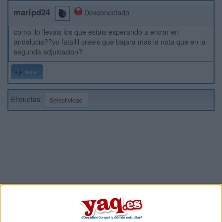
maripd24
Desconectado
como llo llevais los que estais esperando a entrar en
andalucia??yo fatallll creeis que bajara mas la nota que en la
segunda adjuicacion?
Inicio
Etiquetas:
Selectividad