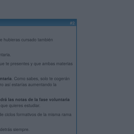
#2
e hubieras cursado también
taria.
 que te presentes y que ambas materias
ntaria
. Como sabes, solo te cogerán
ero así estarías aumentando la
á las notas de la fase voluntaria
que quieres estudiar.
 de ciclos formativos de la misma rama
 detrás siempre.