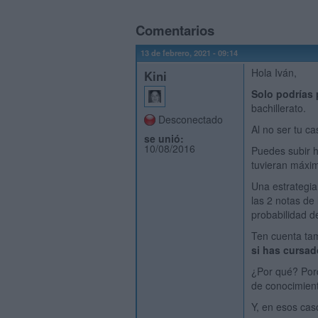
Comentarios
13 de febrero, 2021 - 09:14
Hola Iván,
Kini
Solo podrías p
bachillerato.
Desconectado
Al no ser tu c
se unió:
10/08/2016
Puedes subir h
tuvieran máxim
Una estrategi
las 2 notas de
probabilidad d
Ten cuenta ta
si has cursad
¿Por qué? Porq
de conocimient
Y, en esos cas