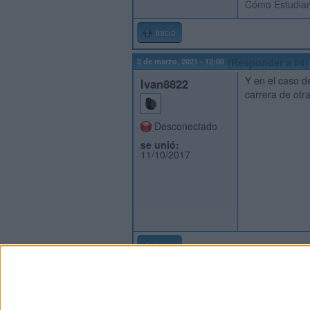
Cómo Estudiar
Inicio
2 de marzo, 2021 - 12:00
(Responder a #4)
Y en el caso d
Ivan8822
carrera de otr
Desconectado
se unió:
11/10/2017
Inicio