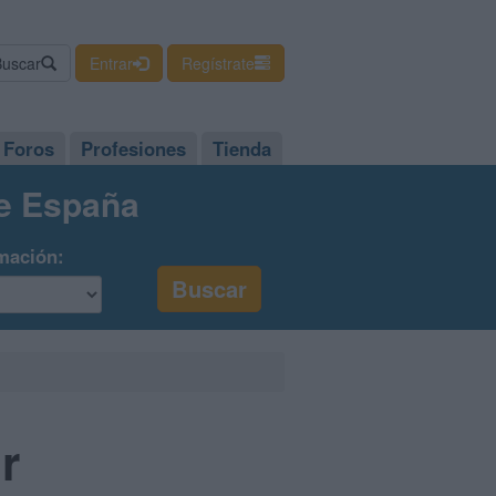
Buscar
Entrar
Regístrate
Foros
Profesiones
Tienda
de España
mación:
r