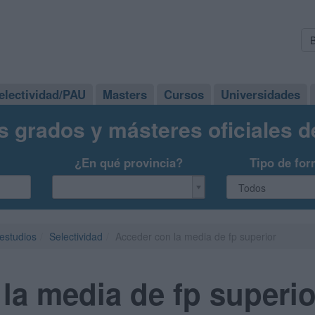
electividad/PAU
Masters
Cursos
Universidades
s grados y másteres oficiales 
¿En qué provincia?
Tipo de for
 estudios
Selectividad
Acceder con la media de fp superior
la media de fp superio