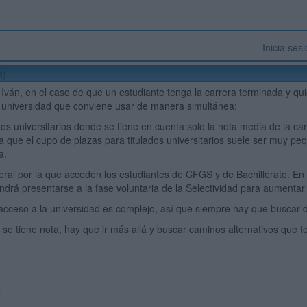
Inicia ses
3)
Iván, en el caso de que un estudiante tenga la carrera terminada y quie
 universidad que conviene usar de manera simultánea:
ados universitarios donde se tiene en cuenta solo la nota media de la c
a que el cupo de plazas para titulados universitarios suele ser muy pe
a.
eral por la que acceden los estudiantes de CFGS y de Bachillerato. En e
drá presentarse a la fase voluntaria de la Selectividad para aumentar
acceso a la universidad es complejo, así que siempre hay que buscar d
 se tiene nota, hay que ir más allá y buscar caminos alternativos que te
s