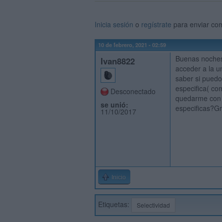
Inicia sesión
o
regístrate
para enviar co
10 de febrero, 2021 - 02:59
Buenas noches 
Ivan8822
acceder a la un
saber si puedo
especifica( com
Desconectado
quedarme con l
se unió:
especificas?Gr
11/10/2017
Inicio
Etiquetas:
Selectividad