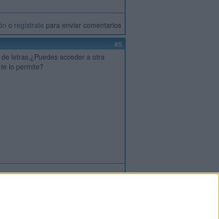
ión
o
regístrate
para enviar comentarios
#5
 de letras,¿Puedes acceder a otra
te lo permite?
ión
o
regístrate
para enviar comentarios