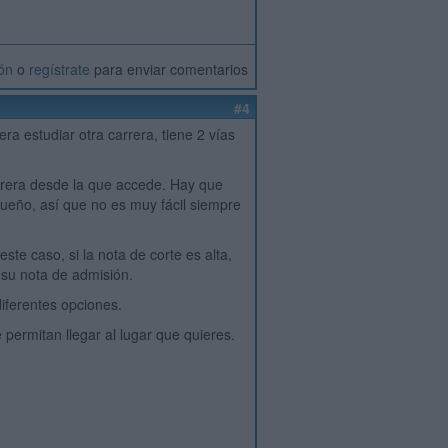
ión
o
regístrate
para enviar comentarios
#4
ra estudiar otra carrera, tiene 2 vías
arrera desde la que accede. Hay que
queño, así que no es muy fácil siempre
ste caso, si la nota de corte es alta,
 su nota de admisión.
iferentes opciones.
 permitan llegar al lugar que quieres.