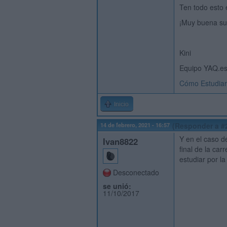
Ten todo esto 
¡Muy buena su
Kini
Equipo YAQ.e
Cómo Estudiar
Inicio
14 de febrero, 2021 - 16:57
(Responder a #
Y en el caso d
Ivan8822
final de la car
estudiar por l
Desconectado
se unió:
11/10/2017