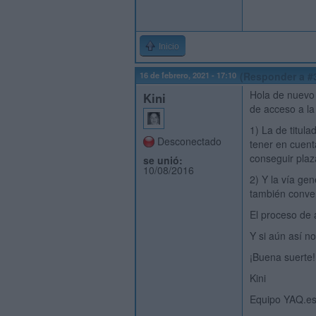
Inicio
16 de febrero, 2021 - 17:10
(Responder a #
Hola de nuevo 
Kini
de acceso a la
1) La de titul
Desconectado
tener en cuent
conseguir plaz
se unió:
10/08/2016
2) Y la vía gen
también conven
El proceso de 
Y si aún así no
¡Buena suerte!
Kini
Equipo YAQ.e