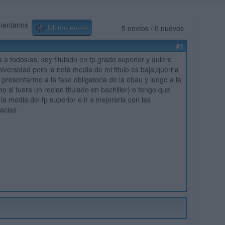
mentarios
5 envíos / 0 nuevos
Último envío
#1
a todos/as, soy titulado en fp grado superior y quiero
iversidad pero la nota media de mi titulo es baja,querria
 presentarme a la fase obligatoria de la ebau y luego a la
o si fuera un recien titulado en bachiller) o tengo que
a media del fp superior e ir a mejorarla con las
acias