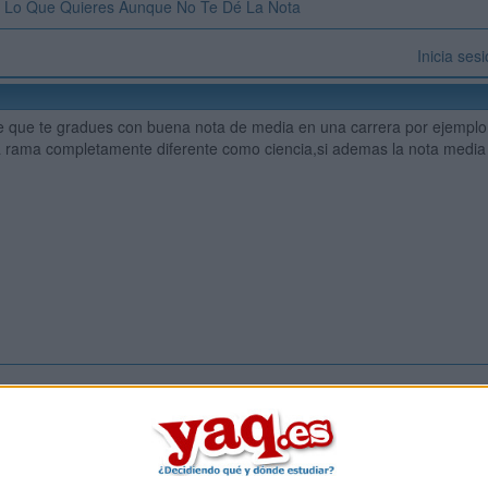
 Lo Que Quieres Aunque No Te Dé La Nota
Inicia ses
e que te gradues con buena nota de media en una carrera por ejemplo
a rama completamente diferente como ciencia,si ademas la nota media 
Inicia ses