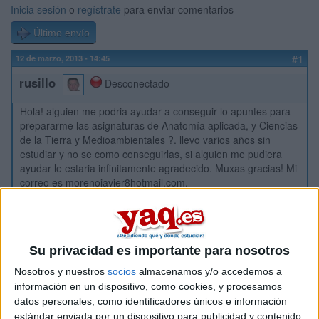
Inicia sesión
o
regístrate
para enviar comentarios
Último envío
12 de marzo, 2013 - 14:45
#1
rusillo
Desconectado
Hola! alguien me podria ayudar a conseguir lo apuntes para
prepararme las asignaturas de Anatomía aplicada, y Ciencias
de la Tierra y Medioambientales ?. llevo varios años sin
estudiar y no se como conseguirlas, si alguien me pudiera
ayudar le estaria infinitamente agradecido. Muxas gracias! Mi
correo es morenojavier8hotmail.com.
Inicio
Etiquetas:
Su privacidad es importante para nosotros
Selectividad
Ciencias de la Tierra
Odontología
Nosotros y nuestros
socios
almacenamos y/o accedemos a
información en un dispositivo, como cookies, y procesamos
datos personales, como identificadores únicos e información
estándar enviada por un dispositivo para publicidad y contenido