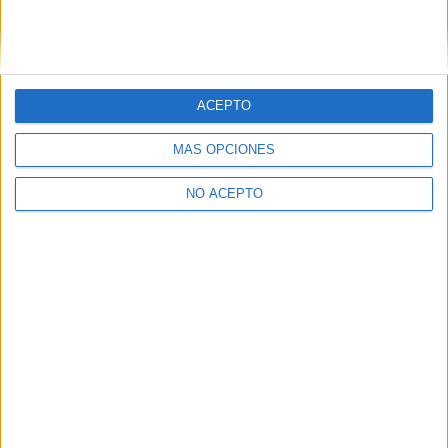
ACEPTO
MÁS OPCIONES
NO ACEPTO
Quiénes somos
|
Contactar
|
Anúnciate
Aviso legal
|
Politica de privacidad
|
Condiciones generales
|
Política
de cookies
© 2003-2026
Compás Mediterráneo S.L.
- Diego de León 47 - 28006
Madrid [ESPAÑA] - Tel. +34 91 593 2767