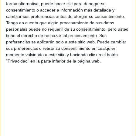
forma alternativa, puede hacer clic para denegar su
Porque tardan una semana y media en "volver a corregir" ni
consentimiento o acceder a información más detallada y
que fuese mucho trabajo...
cambiar sus preferencias antes de otorgar su consentimiento.
alguien esta en la misma situación que yo?
Tenga en cuenta que algún procesamiento de sus datos
personales puede no requerir de su consentimiento, pero usted
Inicio
tiene el derecho de rechazar tal procesamiento. Sus
preferencias se aplicarán solo a este sitio web. Puede cambiar
sus preferencias o retirar su consentimiento en cualquier
Etiquetas:
Selectividad
momento volviendo a este sitio y haciendo clic en el botón
"Privacidad" en la parte inferior de la página web.