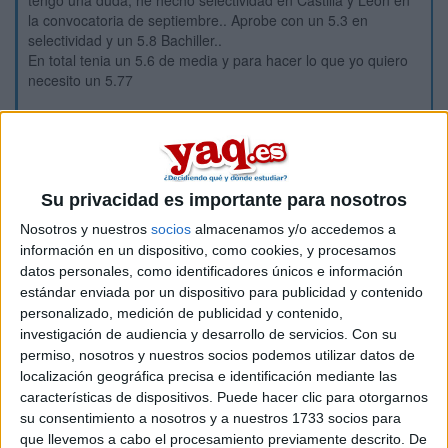
tengo una duda, he hecho selectividad en Castilla y León en
la convocatoria de septiembre.. Aprobe con un 5.3 en
selectividad y un 5.8 Bachiller..
En total tenia un 5.6 de media y para hacer lo que yo quiero
necesito un 5.77
Mis notas de selectividad fueron las siguientes
ingles: 5.6
Lengua: 2 ( lo veo practicamente imposible...)
filosofia: 7
Su privacidad es importante para nosotros
Musica: 8
Geografia: 4.8
Nosotros y nuestros
socios
almacenamos y/o accedemos a
Matematicas: 5.5
información en un dispositivo, como cookies, y procesamos
datos personales, como identificadores únicos e información
Envie este lunes una doble correción para lengua y geografia,
estándar enviada por un dispositivo para publicidad y contenido
ya que en lengua creo que tengoo un 5 min y en geografia al
personalizado, medición de publicidad y contenido,
menos al 5.5 deberia llegar..
investigación de audiencia y desarrollo de servicios.
Con su
Supuestamente mñn salen las listas de admitidos en Castilla
permiso, nosotros y nuestros socios podemos utilizar datos de
y León pero a mi la nota de esta reclamación no me la dan
localización geográfica precisa e identificación mediante las
hasta la primera semana de Octubre...
características de dispositivos. Puede hacer clic para otorgarnos
No lo veo muy normal, que me den la nota en octubre cuando
su consentimiento a nosotros y a nuestros 1733 socios para
las clases empiezan este lunes, ni me va a dar tiempo a
matricular, a buscar pisos ni nada...
que llevemos a cabo el procesamiento previamente descrito. De